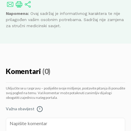
Napomena:
Ovaj sadržaj je informativnog karaktera te nije
prilagođen vašim osobnim potrebama. Sadržaj nije zamjena
za stručni medicinski savjet.
Komentari
(0)
Uključite se u raspravu – podijelite svoje mišljenje, postavite pitanja ili ponudite
svoj pogled na temu. Vaš komentar može potaknuti zanimljiv dijalog i
obogatiti zajednicu našeg portala.
Važna obavijest
!