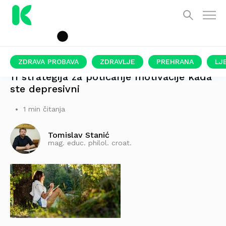
ZDRAVA PROBAVA
ZDRAVLJE
PREHRANA
LJ
11 strategija za poticanje motivacije kada
ste depresivni
1 min čitanja
Tomislav Stanić
mag. educ. philol. croat.