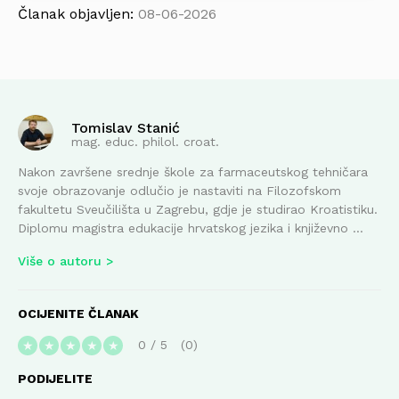
Članak objavljen:
08-06-2026
Tomislav Stanić
mag. educ. philol. croat.
Nakon završene srednje škole za farmaceutskog tehničara
svoje obrazovanje odlučio je nastaviti na Filozofskom
fakultetu Sveučilišta u Zagrebu, gdje je studirao Kroatistiku.
Diplomu magistra edukacije hrvatskog jezika i književno ...
Više o autoru
OCIJENITE ČLANAK
0
/
5
0
★
★
★
★
★
PODIJELITE