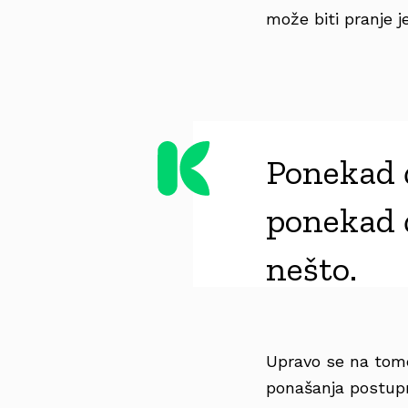
može biti pranje je
Ponekad ć
ponekad ć
nešto.
Upravo se na tome
ponašanja postupn