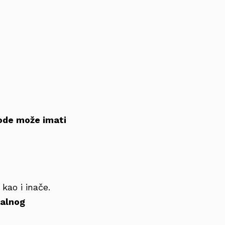
rode može imati
 kao i inače.
talnog