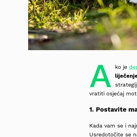
A
ko je
dep
liječen
strateg
vratiti osjećaj moti
1. Postavite ma
Kada vam se i naj
Usredotočite se 