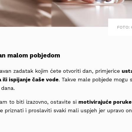
FOTO: 
dan malom pobjedom
avan zadatak kojim ćete otvoriti dan, primjerice
ust
ili ispijanje čaše vode
. Takve male pobjede mogu st
 dana.
m to biti izazovno, ostavite si
motivirajuće poruke 
je priznati i proslaviti svaki mali uspjeh jer upravo o