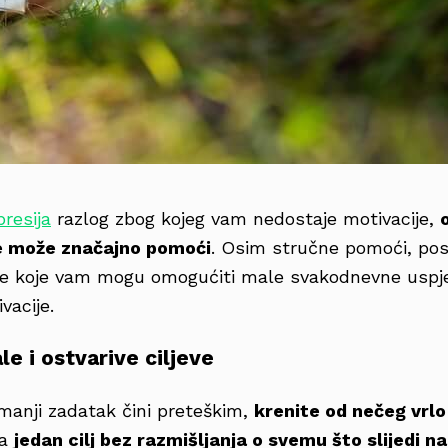
resija
razlog zbog kojeg vam nedostaje motivacije,
je može značajno pomoći
. Osim stručne pomoći, pos
ije koje vam mogu omogućiti male svakodnevne uspj
vacije.
le i ostvarive ciljeve
manji zadatak čini preteškim,
krenite od nečeg vrl
na
jedan cilj bez razmišljanja o svemu što slijedi n