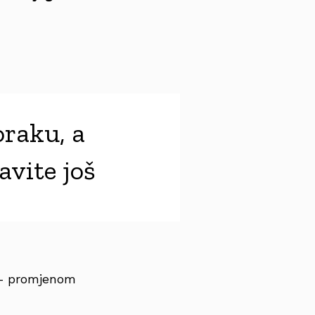
oraku, a
avite još
a – promjenom