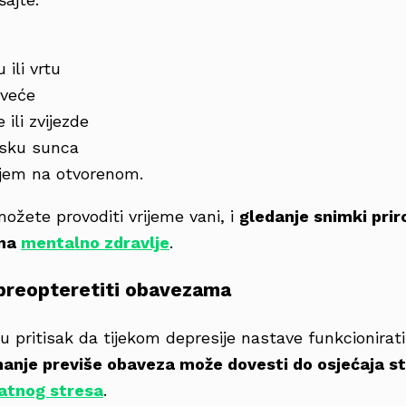
 ili vrtu
rveće
 ili zvijezde
asku sunca
ijem na otvorenom.
ožete provoditi vrijeme vani, i
gledanje snimki pri
 na
mentalno zdravlje
.
preopteretiti obavezama
ju pritisak da tijekom depresije nastave funkcionirati
anje previše obaveza može dovesti do osjećaja s
atnog stresa
.