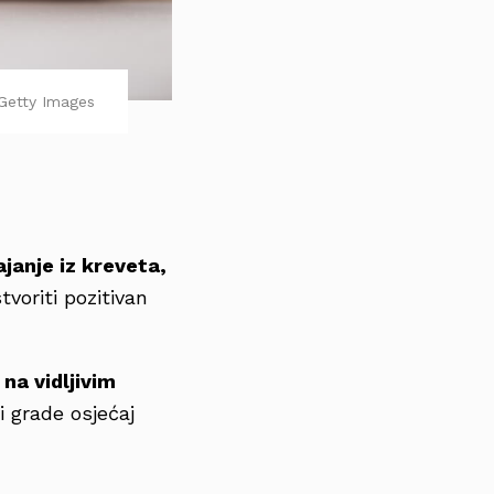
Getty Images
ajanje iz kreveta,
voriti pozitivan
na vidljivim
ni grade osjećaj