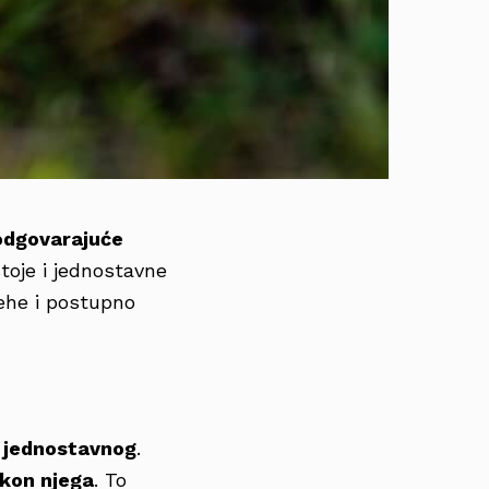
odgovarajuće
toje i jednostavne
ehe i postupno
o jednostavnog
.
akon njega
. To