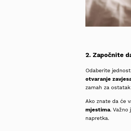
2. Započnite 
Odaberite jednost
otvaranje zavjesa 
zamah za ostatak
Ako znate da će va
mjestima
. Važno 
napretka.