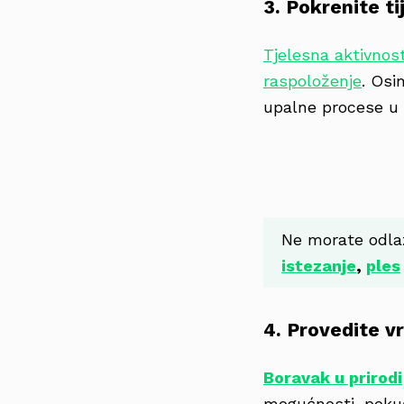
3. Pokrenite ti
Tjelesna aktivnos
raspoloženje
. Osi
upalne procese u 
Ne morate odlazi
istezanje
,
ples
4. Provedite vr
Boravak u prirodi
mogućnosti, pokuš