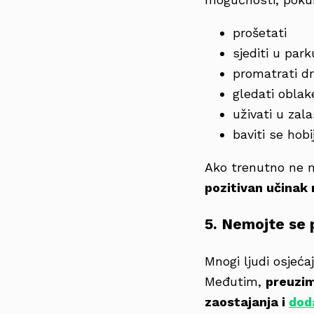
prošetati
sjediti u parku
promatrati d
gledati oblake
uživati u zal
baviti se hob
Ako trenutno ne m
pozitivan učinak
5. Nemojte se 
Mnogi ljudi osjeća
Međutim,
preuzim
zaostajanja i
dod