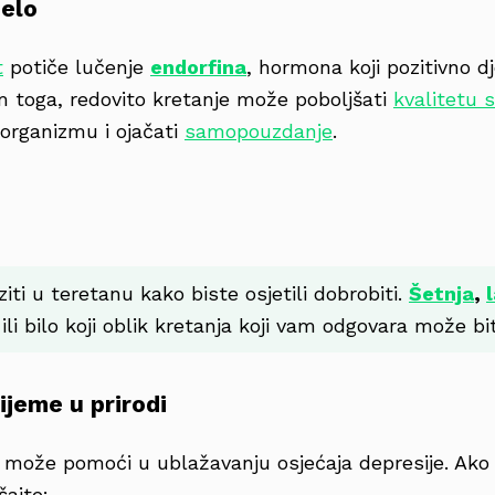
jelo
t
potiče lučenje
endorfina
, hormona koji pozitivno d
m toga, redovito kretanje može poboljšati
kvalitetu 
organizmu i ojačati
samopouzdanje
.
ti u teretanu kako biste osjetili dobrobiti.
Šetnja
,
ili bilo koji oblik kretanja koji vam odgovara može bit
ijeme u prirodi
može pomoći u ublažavanju osjećaja depresije. Ako
ajte: