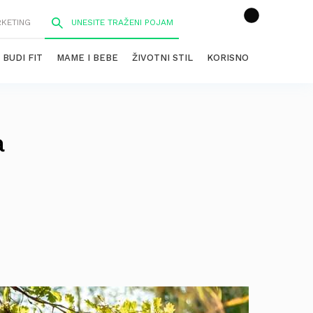
RKETING
BUDI FIT
MAME I BEBE
ŽIVOTNI STIL
KORISNO
a