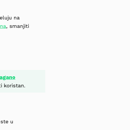
jeluju na
sna
, smanjiti
lagano
i koristan.
 ste u