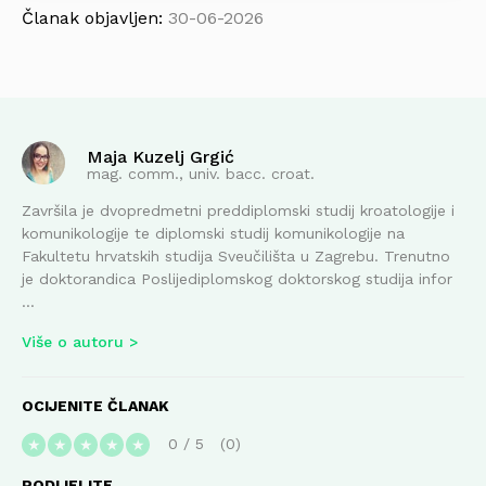
Članak objavljen:
30-06-2026
Maja Kuzelj Grgić
mag. comm., univ. bacc. croat.
Završila je dvopredmetni preddiplomski studij kroatologije i
komunikologije te diplomski studij komunikologije na
Fakultetu hrvatskih studija Sveučilišta u Zagrebu. Trenutno
je doktorandica Poslijediplomskog doktorskog studija infor
...
Više o autoru
OCIJENITE ČLANAK
0
/
5
0
★
★
★
★
★
PODIJELITE