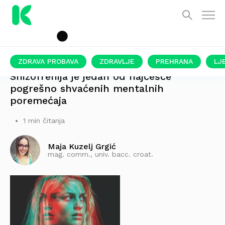
ZDRAVA PROBAVA
ZDRAVLJE
PREHRANA
LJ
Shizofrenija je jedan od najčešće
pogrešno shvaćenih mentalnih
poremećaja
1 min čitanja
Maja Kuzelj Grgić
mag. comm., univ. bacc. croat.