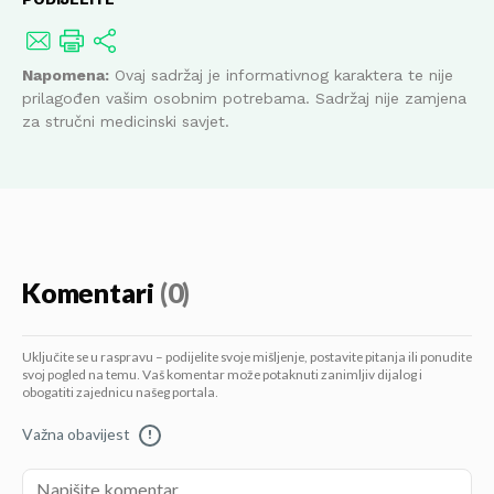
Napomena:
Ovaj sadržaj je informativnog karaktera te nije
prilagođen vašim osobnim potrebama. Sadržaj nije zamjena
za stručni medicinski savjet.
Komentari
(0)
Uključite se u raspravu – podijelite svoje mišljenje, postavite pitanja ili ponudite
svoj pogled na temu. Vaš komentar može potaknuti zanimljiv dijalog i
obogatiti zajednicu našeg portala.
Važna obavijest
!