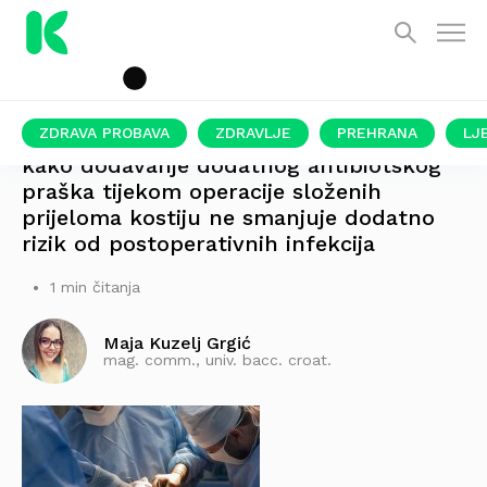
ZDRAVA PROBAVA
ZDRAVLJE
PREHRANA
LJ
kako dodavanje dodatnog antibiotskog
praška tijekom operacije složenih
prijeloma kostiju ne smanjuje dodatno
rizik od postoperativnih infekcija
1 min čitanja
Maja Kuzelj Grgić
mag. comm., univ. bacc. croat.