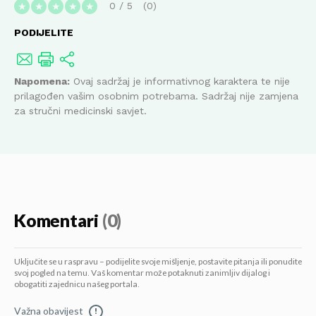
0
/
5
0
★
★
★
★
★
PODIJELITE
Napomena:
Ovaj sadržaj je informativnog karaktera te nije
prilagođen vašim osobnim potrebama. Sadržaj nije zamjena
za stručni medicinski savjet.
Komentari
(0)
Uključite se u raspravu – podijelite svoje mišljenje, postavite pitanja ili ponudite
svoj pogled na temu. Vaš komentar može potaknuti zanimljiv dijalog i
obogatiti zajednicu našeg portala.
Važna obavijest
!