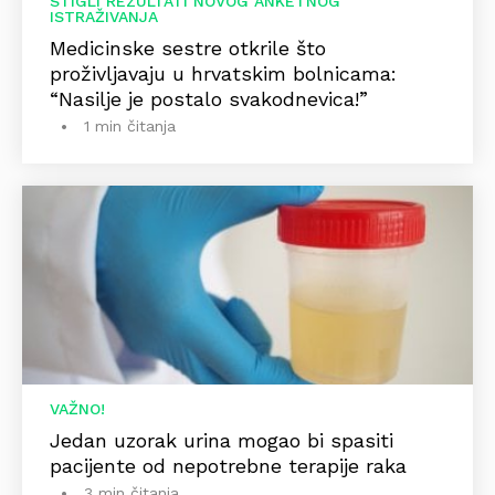
STIGLI REZULTATI NOVOG ANKETNOG
ISTRAŽIVANJA
Medicinske sestre otkrile što
proživljavaju u hrvatskim bolnicama:
“Nasilje je postalo svakodnevica!”
1 min čitanja
VAŽNO!
Jedan uzorak urina mogao bi spasiti
pacijente od nepotrebne terapije raka
3 min čitanja