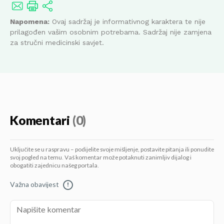
Napomena:
Ovaj sadržaj je informativnog karaktera te nije
prilagođen vašim osobnim potrebama. Sadržaj nije zamjena
za stručni medicinski savjet.
Komentari
(0)
Uključite se u raspravu – podijelite svoje mišljenje, postavite pitanja ili ponudite
svoj pogled na temu. Vaš komentar može potaknuti zanimljiv dijalog i
obogatiti zajednicu našeg portala.
Važna obavijest
!