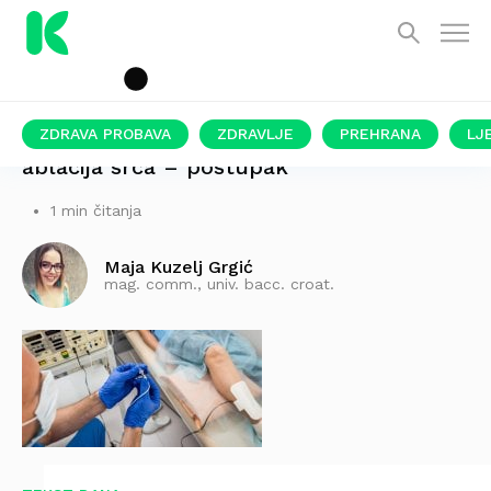
ZDRAVA PROBAVA
ZDRAVLJE
PREHRANA
LJ
ablacija srca – postupak
1 min čitanja
Maja Kuzelj Grgić
mag. comm., univ. bacc. croat.