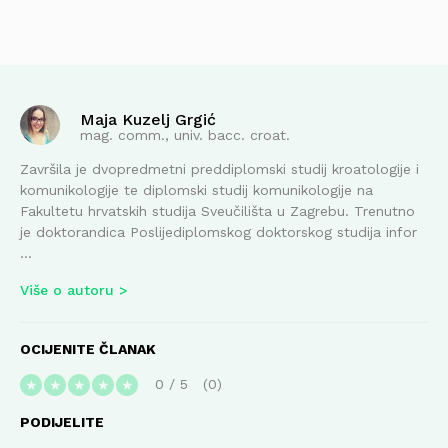
Maja Kuzelj Grgić
mag. comm., univ. bacc. croat.
Završila je dvopredmetni preddiplomski studij kroatologije i
komunikologije te diplomski studij komunikologije na
Fakultetu hrvatskih studija Sveučilišta u Zagrebu. Trenutno
je doktorandica Poslijediplomskog doktorskog studija infor
...
Više o autoru
OCIJENITE ČLANAK
0
/
5
0
★
★
★
★
★
PODIJELITE