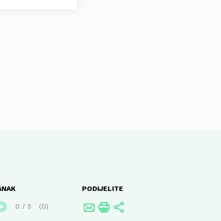
ANAK
PODIJELITE
0
/
5
0
★