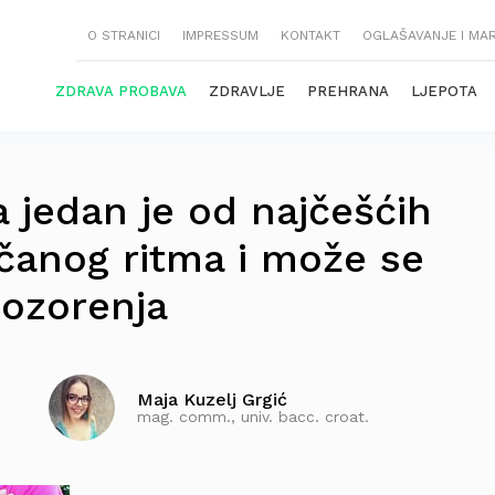
O STRANICI
IMPRESSUM
KONTAKT
OGLAŠAVANJE I MA
ZDRAVA PROBAVA
ZDRAVLJE
PREHRANA
LJEPOTA
ija jedan je od najčešćih
čanog ritma i može se
pozorenja
Maja Kuzelj Grgić
mag. comm., univ. bacc. croat.