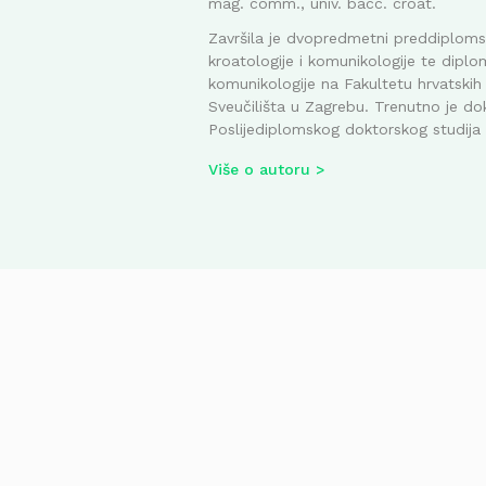
mag. comm., univ. bacc. croat.
Završila je dvopredmetni preddiplomsk
kroatologije i komunikologije te diplom
komunikologije na Fakultetu hrvatskih 
Sveučilišta u Zagrebu. Trenutno je do
Poslijediplomskog doktorskog studija i
Više o autoru