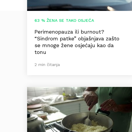
63 % ŽENA SE TAKO OSJEĆA
Perimenopauza ili burnout?
“Sindrom patke” objašnjava zašto
se mnoge žene osjećaju kao da
tonu
2 min čitanja