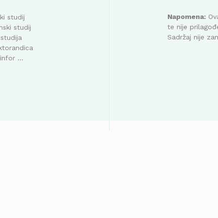
Napomena:
Ova
i studij
te nije prilag
ski studij
Sadržaj nije za
studija
ktorandica
nfor ...