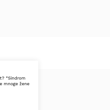
ut? “Sindrom
 se mnoge žene