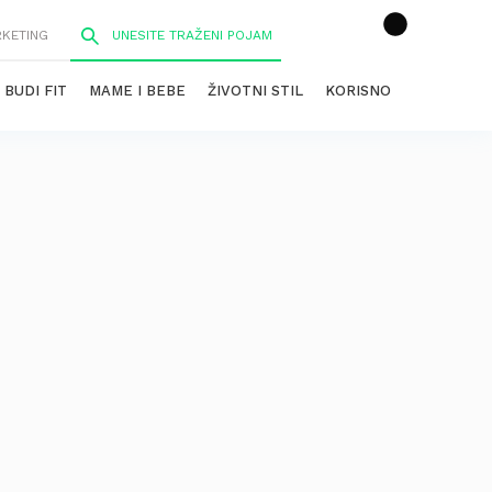
RKETING
BUDI FIT
MAME I BEBE
ŽIVOTNI STIL
KORISNO