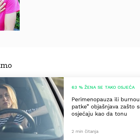
jamo
63 % ŽENA SE TAKO OSJEĆA
Perimenopauza ili burno
patke” objašnjava zašto
osjećaju kao da tonu
2 min čitanja