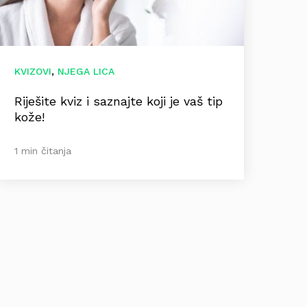
,
KVIZOVI
NJEGA LICA
Riješite kviz i saznajte koji je vaš tip
kože!
1 min čitanja