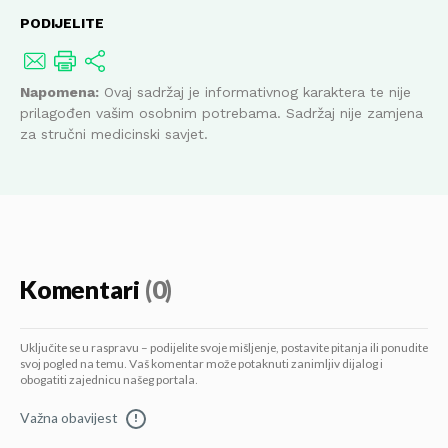
PODIJELITE
Napomena:
Ovaj sadržaj je informativnog karaktera te nije
prilagođen vašim osobnim potrebama. Sadržaj nije zamjena
za stručni medicinski savjet.
Komentari
(0)
Uključite se u raspravu – podijelite svoje mišljenje, postavite pitanja ili ponudite
svoj pogled na temu. Vaš komentar može potaknuti zanimljiv dijalog i
obogatiti zajednicu našeg portala.
Važna obavijest
!