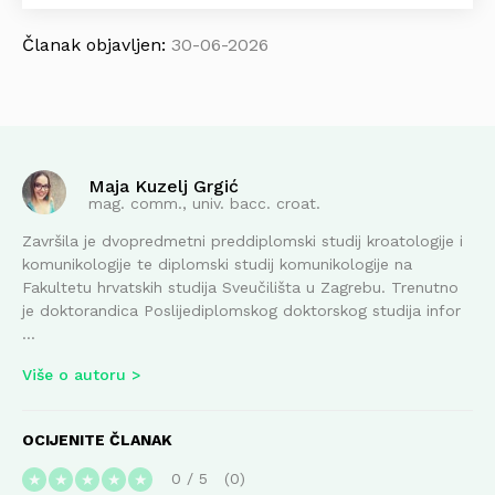
Članak objavljen:
30-06-2026
Maja Kuzelj Grgić
mag. comm., univ. bacc. croat.
Završila je dvopredmetni preddiplomski studij kroatologije i
komunikologije te diplomski studij komunikologije na
Fakultetu hrvatskih studija Sveučilišta u Zagrebu. Trenutno
je doktorandica Poslijediplomskog doktorskog studija infor
...
Više o autoru
OCIJENITE ČLANAK
0
/
5
0
★
★
★
★
★