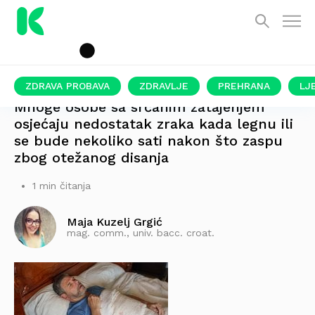
ZDRAVA PROBAVA
ZDRAVLJE
PREHRANA
LJ
Mnoge osobe sa srčanim zatajenjem
osjećaju nedostatak zraka kada legnu ili
se bude nekoliko sati nakon što zaspu
zbog otežanog disanja
1 min čitanja
Maja Kuzelj Grgić
mag. comm., univ. bacc. croat.