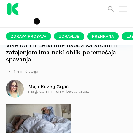
ZDRAVA PROBAVA
ZDRAVLJE
PREHRANA
LJ
Više od tri četvrtine osoba sa srčanim
zatajenjem ima neki oblik poremećaja
spavanja
1 min čitanja
Maja Kuzelj Grgić
mag. comm., univ. bacc. croat.