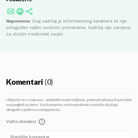
Napomena:
Ovaj sadržaj je informativnog karaktera te nije
prilagođen vašim osobnim potrebama. Sadržaj nije zamjena
za stručni medicinski savjet.
Komentari
(0)
Uključite se u raspravu – podijelite svoje mišljenje, postavite pitanja ili ponudite
svoj pogled na temu. Vaš komentar može potaknuti zanimljiv dijalog i
obogatiti zajednicu našeg portala.
Važna obavijest
!