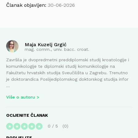
Članak objavljen:
30-06-2026
Maja Kuzelj Grgić
mag. comm., univ. bacc. croat.
Završila je dvopredmetni preddiplomski studij kroatologije i
komunikologije te diplomski studij komunikologije na
Fakultetu hrvatskih studija Sveučilišta u Zagrebu. Trenutno
je doktorandica Poslijediplomskog doktorskog studija infor
...
Više o autoru
OCIJENITE ČLANAK
0
/
5
0
★
★
★
★
★
PODIJELITE