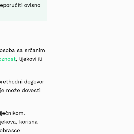
eporučiti ovisno
 osoba sa srčanim
oznost
, lijekovi ili
prethodni dogovor
nje može dovesti
liječnikom.
ijekova, korisna
 obrasce