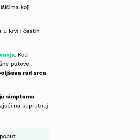
šićima koji
 u krvi i čestih
avanja
. Kod
išne putove
oljšava rad srca
ju simptoma
.
ajući na suprotnoj
 poput