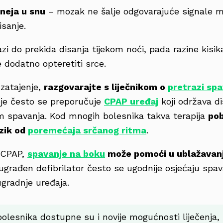
neja u snu
– mozak ne šalje odgovarajuće signale mi
isanje.
zi do prekida disanja tijekom noći, pada razine kisika
 dodatno opteretiti srce.
zatajenje,
razgovarajte s liječnikom o
pretrazi sp
je često se preporučuje
CPAP uređaj
koji održava d
m spavanja. Kod mnogih bolesnika takva terapija
pob
izik od
poremećaja srčanog ritma
.
 CPAP,
spavanje na boku
može pomoći u ublažavan
ugrađen defibrilator često se ugodnije osjećaju spav
ugradnje uređaja.
olesnika dostupne su i novije mogućnosti liječenja,