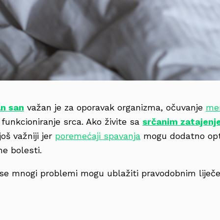
an san
važan je za oporavak organizma, očuvanje
men
 funkcioniranje srca. Ako živite sa
srčanim zatajen
još važniji jer
poremećaji spavanja
mogu dodatno opter
e bolesti.
a se mnogi problemi mogu ublažiti pravodobnim lije