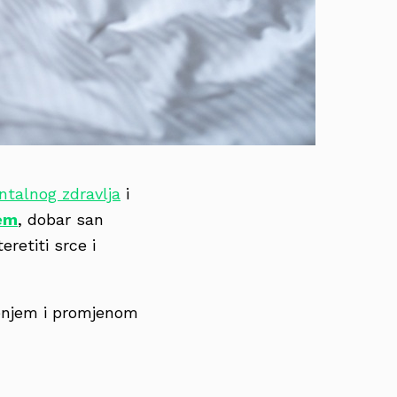
talnog zdravlja
i
jem
, dobar san
etiti srce i
čenjem i promjenom