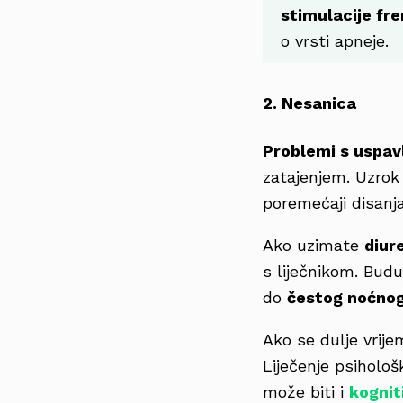
stimulacije fre
o vrsti apneje.
2. Nesanica
Problemi s uspavl
zatajenjem. Uzrok
poremećaji disanj
Ako uzimate
diur
s liječnikom. Budu
do
čestog noćnog
Ako se dulje vrij
Liječenje psiholo
može biti i
kognit