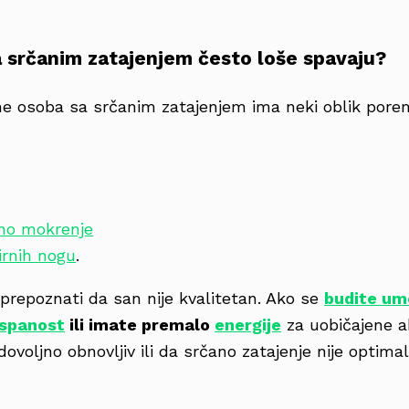
 srčanim zatajenjem često loše spavaju?
tine osoba sa srčanim zatajenjem ima neki oblik pore
no mokrenje
rnih nogu
.
prepoznati da san nije kvalitetan. Ako se
budite um
spanost
ili imate premalo
energije
za uobičajene a
 dovoljno obnovljiv ili da srčano zatajenje nije optima