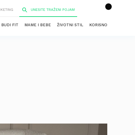
RKETING
BUDI FIT
MAME I BEBE
ŽIVOTNI STIL
KORISNO