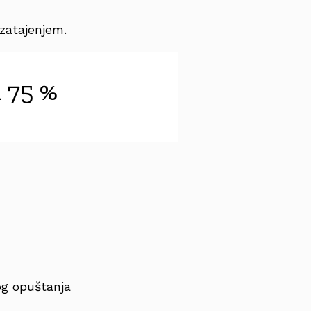
zatajenjem.
 75 %
og opuštanja