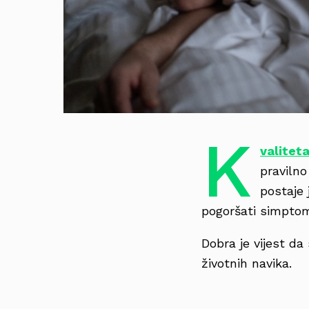
K
valitet
pravilno
postaje 
pogoršati simptom
Dobra je vijest d
životnih navika.