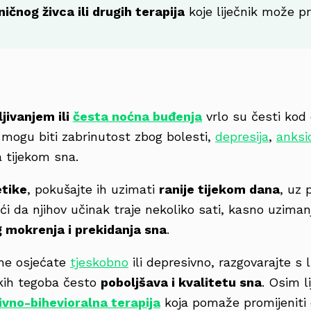
ničnog živca ili drugih terapija
koje liječnik može pr
jivanjem ili
česta noćna buđenja
vrlo su česti kod
 mogu biti zabrinutost zbog bolesti,
depresija
,
anksi
a tijekom sna.
etike
, pokušajte ih uzimati
ranije tijekom dana
, uz 
ći da njihov učinak traje nekoliko sati, kasno uzima
 mokrenja i prekidanja sna
.
eme osjećate
tjeskobno
ili depresivno, razgovarajte s 
ških tegoba često
poboljšava i kvalitetu sna
. Osim l
ivno-bihevioralna terapija
koja pomaže promijeniti