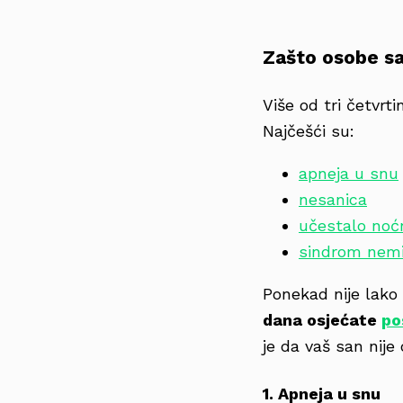
Zašto osobe sa
Više od tri četvr
Najčešći su:
apneja u snu
nesanica
učestalo noć
sindrom nemi
Ponekad nije lako 
dana osjećate
po
je da vaš san nije
1. Apneja u snu