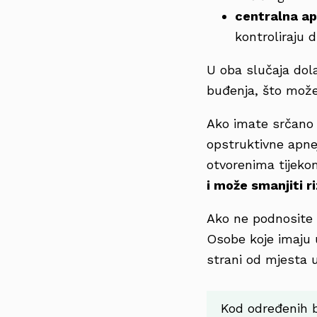
centralna ap
kontroliraju d
U oba slučaja dola
buđenja, što može
Ako imate srčano 
opstruktivne apne
otvorenima tijeko
i može smanjiti r
Ako ne podnosite
Osobe koje imaju 
strani od mjesta 
Kod određenih b