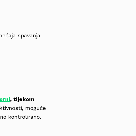
mećaja spavanja.
orni
, tijekom
ktivnosti, moguće
lno kontrolirano.