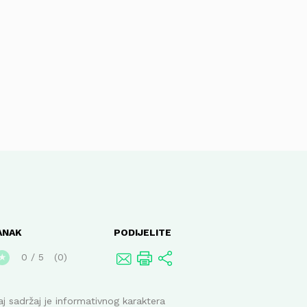
ANAK
PODIJELITE
0
/
5
0
★
j sadržaj je informativnog karaktera