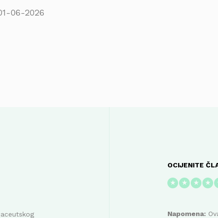
01-06-2026
OCIJENITE ČL
★
★
★
★
Napomena:
Ova
maceutskog