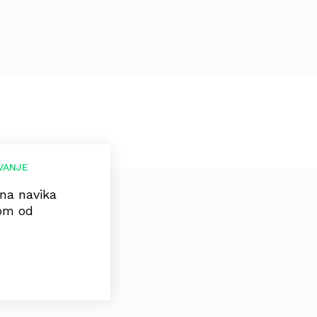
VANJE
dna navika
kom od