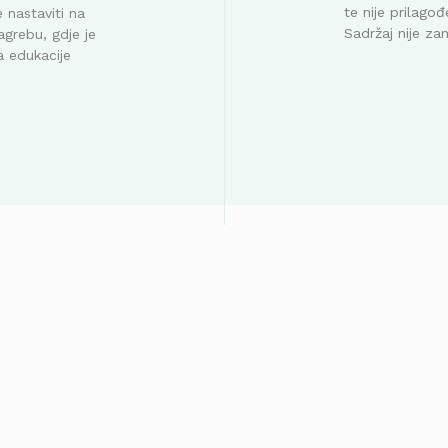
te nije prilag
 nastaviti na
Sadržaj nije za
agrebu, gdje je
a edukacije