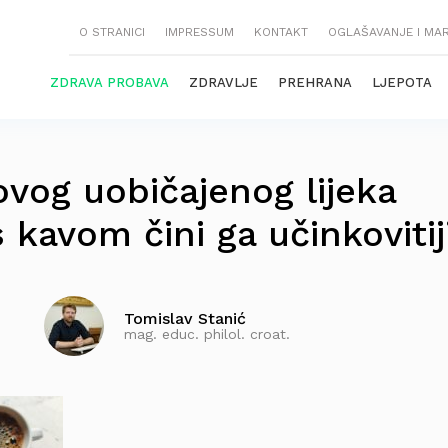
O STRANICI
IMPRESSUM
KONTAKT
OGLAŠAVANJE I MA
ZDRAVA PROBAVA
ZDRAVLJE
PREHRANA
LJEPOTA
vog uobičajenog lijeka
 ​​kavom čini ga učinkoviti
Tomislav Stanić
mag. educ. philol. croat.