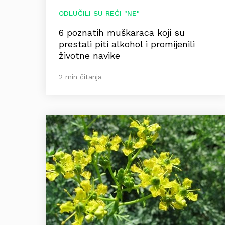
ODLUČILI SU REĆI "NE"
6 poznatih muškaraca koji su
prestali piti alkohol i promijenili
životne navike
2 min čitanja