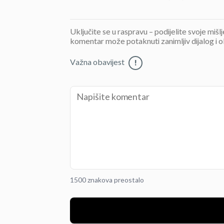
Uključite se u raspravu – podijelite svoje mišl
komentar može potaknuti zanimljiv dijalog i o
Važna obavijest
!
1500 znakova preostalo