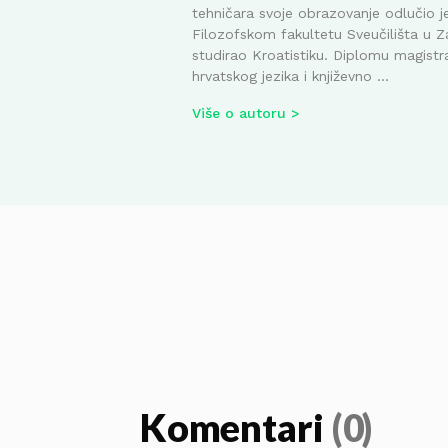
tehničara svoje obrazovanje odlučio je
Filozofskom fakultetu Sveučilišta u Z
studirao Kroatistiku. Diplomu magistr
hrvatskog jezika i književno ...
Više o autoru
Komentari
(0)