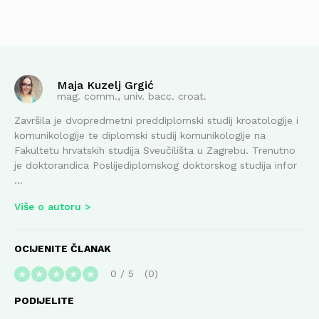
Maja Kuzelj Grgić
mag. comm., univ. bacc. croat.
Završila je dvopredmetni preddiplomski studij kroatologije i
komunikologije te diplomski studij komunikologije na
Fakultetu hrvatskih studija Sveučilišta u Zagrebu. Trenutno
je doktorandica Poslijediplomskog doktorskog studija infor
...
Više o autoru
OCIJENITE ČLANAK
0
/
5
0
★
★
★
★
★
PODIJELITE