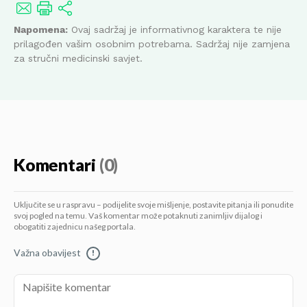
Napomena:
Ovaj sadržaj je informativnog karaktera te nije
prilagođen vašim osobnim potrebama. Sadržaj nije zamjena
za stručni medicinski savjet.
Komentari
(0)
Uključite se u raspravu – podijelite svoje mišljenje, postavite pitanja ili ponudite
svoj pogled na temu. Vaš komentar može potaknuti zanimljiv dijalog i
obogatiti zajednicu našeg portala.
Važna obavijest
!