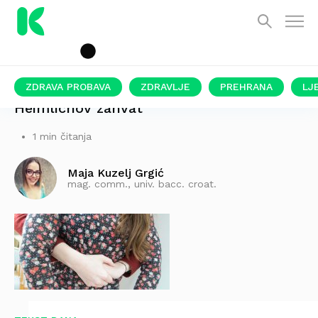
ZDRAVA PROBAVA
ZDRAVLJE
PREHRANA
LJ
Heimlichov zahvat
1 min čitanja
Maja Kuzelj Grgić
mag. comm., univ. bacc. croat.