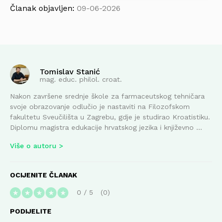
Članak objavljen:
09-06-2026
Tomislav Stanić
mag. educ. philol. croat.
Nakon završene srednje škole za farmaceutskog tehničara
svoje obrazovanje odlučio je nastaviti na Filozofskom
fakultetu Sveučilišta u Zagrebu, gdje je studirao Kroatistiku.
Diplomu magistra edukacije hrvatskog jezika i književno ...
Više o autoru
OCIJENITE ČLANAK
0
/
5
0
★
★
★
★
★
PODIJELITE