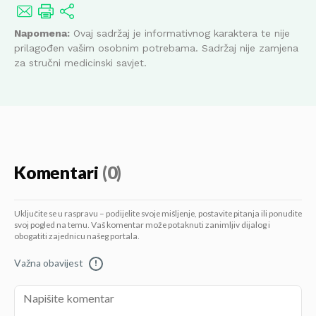
Napomena:
Ovaj sadržaj je informativnog karaktera te nije
prilagođen vašim osobnim potrebama. Sadržaj nije zamjena
za stručni medicinski savjet.
Komentari
(0)
Uključite se u raspravu – podijelite svoje mišljenje, postavite pitanja ili ponudite
svoj pogled na temu. Vaš komentar može potaknuti zanimljiv dijalog i
obogatiti zajednicu našeg portala.
Važna obavijest
!