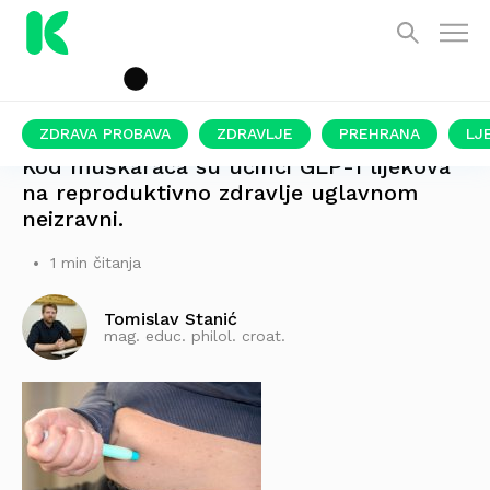
ZDRAVA PROBAVA
ZDRAVLJE
PREHRANA
LJ
Kod muškaraca su učinci GLP-1 lijekova
na reproduktivno zdravlje uglavnom
neizravni.
1 min čitanja
Tomislav Stanić
mag. educ. philol. croat.