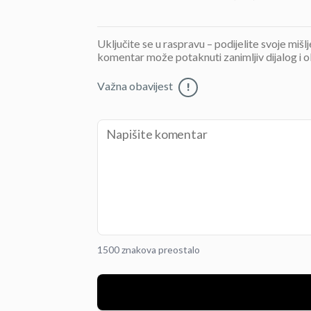
Uključite se u raspravu – podijelite svoje mišl
komentar može potaknuti zanimljiv dijalog i o
Važna obavijest
!
1500 znakova preostalo