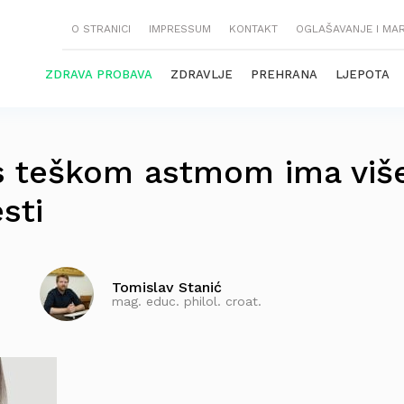
O STRANICI
IMPRESSUM
KONTAKT
OGLAŠAVANJE I MA
ZDRAVA PROBAVA
ZDRAVLJE
PREHRANA
LJEPOTA
s teškom astmom ima viš
sti
Tomislav Stanić
mag. educ. philol. croat.