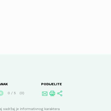
ANAK
PODIJELITE
0
/
5
0
★
j sadržaj je informativnog karaktera