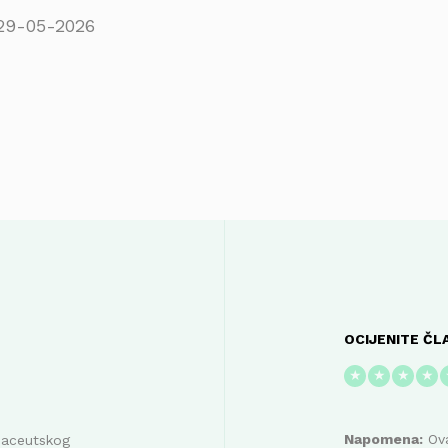
29-05-2026
OCIJENITE ČL
★
★
★
★
Napomena:
Ova
maceutskog