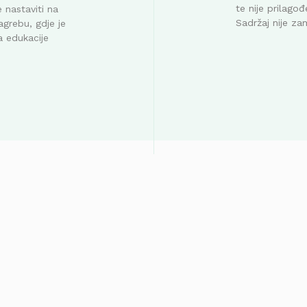
te nije prilag
 nastaviti na
Sadržaj nije za
agrebu, gdje je
a edukacije