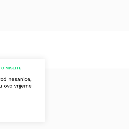
TO MISLITE
od nesanice,
u ovo vrijeme