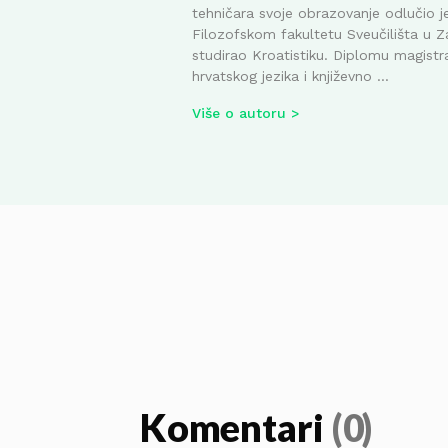
tehničara svoje obrazovanje odlučio je
Filozofskom fakultetu Sveučilišta u Z
studirao Kroatistiku. Diplomu magistr
hrvatskog jezika i književno ...
Više o autoru
Komentari
(0)