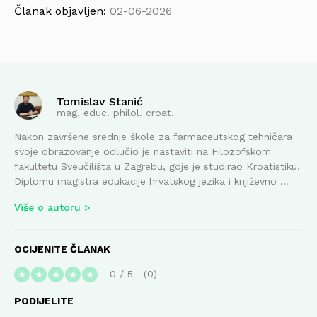
Članak objavljen:
02-06-2026
Tomislav Stanić
mag. educ. philol. croat.
Nakon završene srednje škole za farmaceutskog tehničara
svoje obrazovanje odlučio je nastaviti na Filozofskom
fakultetu Sveučilišta u Zagrebu, gdje je studirao Kroatistiku.
Diplomu magistra edukacije hrvatskog jezika i književno ...
Više o autoru
OCIJENITE ČLANAK
0
/
5
0
★
★
★
★
★
PODIJELITE