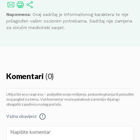
Napomena:
Ovaj sadržaj je informativnog karaktera te nije
prilagođen vašim osobnim potrebama. Sadržaj nije zamjena
za stručni medicinski savjet.
Komentari
(0)
Uključite se u raspravu – podijelite svoje mišljenje, postavite pitanja ili ponudite
svoj pogled na temu. Vaš komentar može potaknuti zanimljiv dijalog i
obogatiti zajednicu našeg portala.
Važna obavijest
!