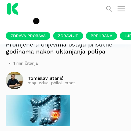
ZDRAVA PROBAVA
ZDRAVLJE
PREHRANA
LJ
Promjene u crijevima ostaju prisutne
godinama nakon uklanjanja polipa
1 min čitanja
Tomislav Stanić
mag. educ. philol. croat.