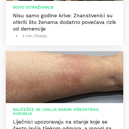
NOVO ISTRAŽIVANJE
Nisu samo godine krive: Znanstvenici su
otkrili što ženama dodatno povećava rizik
od demencije
3 min čitanja
NAJČEŠĆE SE JAVLJA NAKON VIŠESATNOG
HODANJA
Liječnici upozoravaju na stanje koje se
često javlja tijekom odmora, a mnogi ga