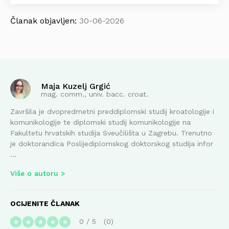
Članak objavljen:
30-06-2026
Maja Kuzelj Grgić
mag. comm., univ. bacc. croat.
Završila je dvopredmetni preddiplomski studij kroatologije i
komunikologije te diplomski studij komunikologije na
Fakultetu hrvatskih studija Sveučilišta u Zagrebu. Trenutno
je doktorandica Poslijediplomskog doktorskog studija infor
...
Više o autoru
OCIJENITE ČLANAK
0
/
5
0
★
★
★
★
★