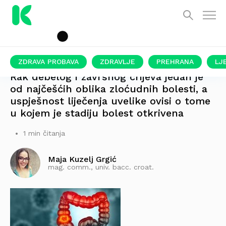
ZDRAVA PROBAVA
ZDRAVLJE
PREHRANA
LJ
Rak debelog i završnog crijeva jedan je
od najčešćih oblika zloćudnih bolesti, a
uspješnost liječenja uvelike ovisi o tome
u kojem je stadiju bolest otkrivena
1 min čitanja
Maja Kuzelj Grgić
mag. comm., univ. bacc. croat.