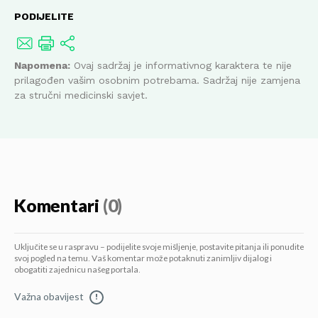
PODIJELITE
Napomena:
Ovaj sadržaj je informativnog karaktera te nije
prilagođen vašim osobnim potrebama. Sadržaj nije zamjena
za stručni medicinski savjet.
Komentari
(0)
Uključite se u raspravu – podijelite svoje mišljenje, postavite pitanja ili ponudite
svoj pogled na temu. Vaš komentar može potaknuti zanimljiv dijalog i
obogatiti zajednicu našeg portala.
Važna obavijest
!