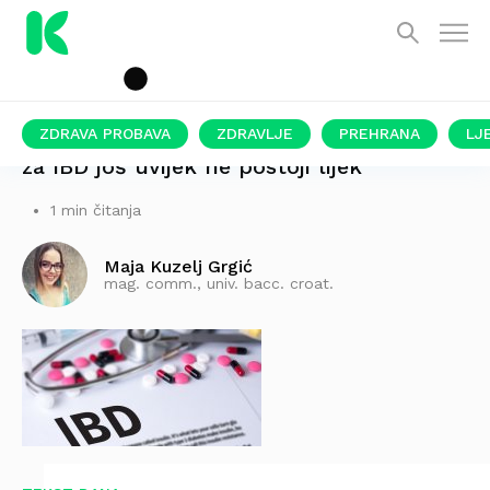
ZDRAVA PROBAVA
ZDRAVLJE
PREHRANA
LJ
za IBD još uvijek ne postoji lijek
1 min čitanja
Maja Kuzelj Grgić
mag. comm., univ. bacc. croat.