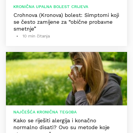
KRONIČNA UPALNA BOLEST CRIJEVA
Crohnova (Kronova) bolest: Simptomi koji
se često zamijene za “obične probavne
smetnje”
10 min čitanja
NAJČEŠĆA KRONIČNA TEGOBA
Kako se riješiti alergija i konačno
normalno disati? Ovo su metode koje