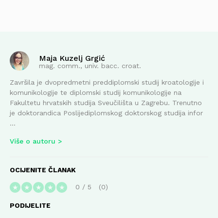
Maja Kuzelj Grgić
mag. comm., univ. bacc. croat.
Završila je dvopredmetni preddiplomski studij kroatologije i
komunikologije te diplomski studij komunikologije na
Fakultetu hrvatskih studija Sveučilišta u Zagrebu. Trenutno
je doktorandica Poslijediplomskog doktorskog studija infor
...
Više o autoru
OCIJENITE ČLANAK
0
/
5
0
★
★
★
★
★
PODIJELITE