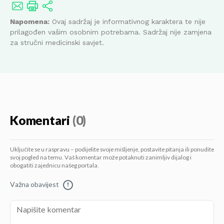
Napomena:
Ovaj sadržaj je informativnog karaktera te nije
prilagođen vašim osobnim potrebama. Sadržaj nije zamjena
za stručni medicinski savjet.
Komentari
(0)
Uključite se u raspravu – podijelite svoje mišljenje, postavite pitanja ili ponudite
svoj pogled na temu. Vaš komentar može potaknuti zanimljiv dijalog i
obogatiti zajednicu našeg portala.
Važna obavijest
!