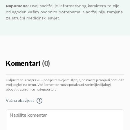
Napomena:
Ovaj sadržaj je informativnog karaktera te nije
prilagođen vašim osobnim potrebama. Sadržaj nije zamjena
za stručni medicinski savjet.
Komentari
(0)
Uključite se u raspravu – podijelite svoje mišljenje, postavite pitanja ili ponudite
svoj pogled na temu. Vaš komentar može potaknuti zanimljiv dijalog i
obogatiti zajednicu našeg portala.
Važna obavijest
!