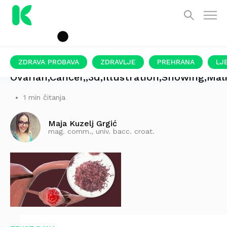
ZDRAVA PROBAVA
ZDRAVLJE
PREHRANA
LJ
Ovarian,Cancer,,3d,Illustration,Showing,Mal
1 min čitanja
Maja Kuzelj Grgić
mag. comm., univ. bacc. croat.