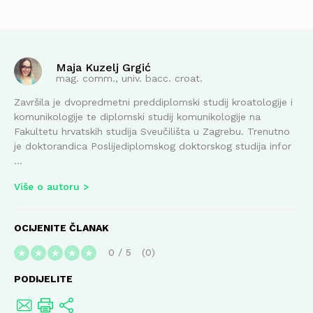
Maja Kuzelj Grgić
mag. comm., univ. bacc. croat.
Završila je dvopredmetni preddiplomski studij kroatologije i
komunikologije te diplomski studij komunikologije na
Fakultetu hrvatskih studija Sveučilišta u Zagrebu. Trenutno
je doktorandica Poslijediplomskog doktorskog studija infor
...
Više o autoru
OCIJENITE ČLANAK
0
/
5
0
★
★
★
★
★
PODIJELITE