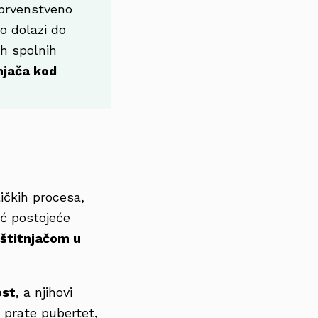
 prvenstveno
o dolazi do
ih spolnih
njača kod
ičkih procesa,
ć postojeće
 štitnjačom u
ost
, a njihovi
 prate pubertet,