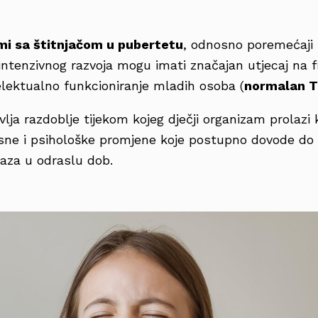
mi sa štitnjačom u pubertetu
, odnosno poremećaji 
intenzivnog razvoja mogu imati značajan utjecaj na fi
elektualno funkcioniranje mladih osoba (
normalan T
lja razdoblje tijekom kojeg dječji organizam prolazi 
sne i psihološke promjene koje postupno dovode do
elaza u odraslu dob.