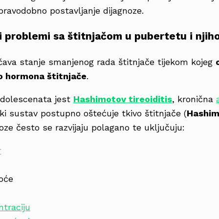
pravodobno postavljanje dijagnoze.
ći problemi sa štitnjačom u pubertetu i nji
ava stanje smanjenog rada štitnjače tijekom kojeg
o hormona štitnjače
.
adolescenata jest
Hashimotov tireoiditis
, kronična
ki sustav postupno oštećuje tkivo štitnjače (
Hashim
ze često se razvijaju polagano te uključuju:
r
noće
traciju