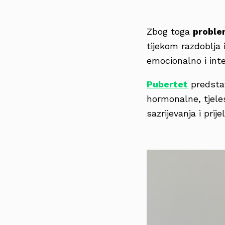
Zbog toga
proble
tijekom razdoblja 
emocionalno i int
Pubertet
predstav
hormonalne, tjele
sazrijevanja i prij