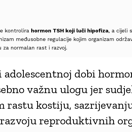
če kontrolira
hormon TSH koji luči hipofiza
, a cijeli
izam međusobne regulacije kojim organizam održav
za normalan rast i razvoj.
 i adolescentnoj dobi hormo
ebno važnu ulogu jer sudje
 rastu kostiju, sazrijevanj
 razvoju reproduktivnih or