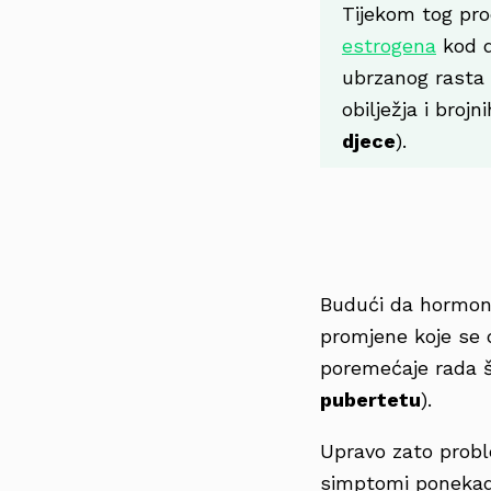
Tijekom tog pro
estrogena
kod d
ubrzanog rasta 
obilježja i broj
djece
).
Budući da hormoni 
promjene koje se 
poremećaje rada št
pubertetu
).
Upravo zato probl
simptomi ponekad 