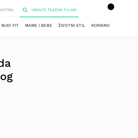
RKETING
BUDI FIT
MAME I BEBE
ŽIVOTNI STIL
KORISNO
da
log