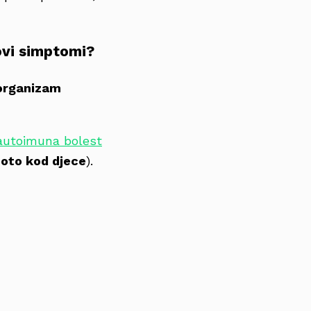
hovi simptomi?
organizam
autoimuna bolest
oto kod djece
).