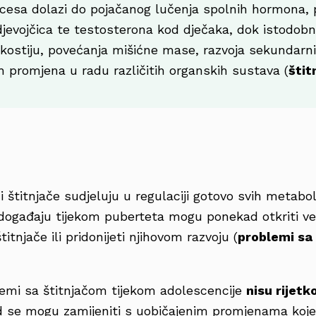
cesa dolazi do pojačanog lučenja spolnih hormona,
jevojčica te testosterona kod dječaka, dok istodobn
kostiju, povećanja mišićne mase, razvoja sekundarn
nih promjena u radu različitih organskih sustava (
štit
štitnjače sudjeluju u regulaciji gotovo svih metabol
događaju tijekom puberteta mogu ponekad otkriti ve
itnjače ili pridonijeti njihovom razvoju (
problemi sa
emi sa štitnjačom tijekom adolescencije
nisu rijetk
se mogu zamijeniti s uobičajenim promjenama koje