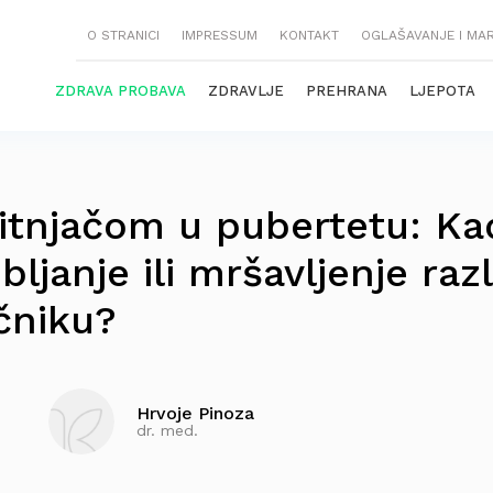
O STRANICI
IMPRESSUM
KONTAKT
OGLAŠAVANJE I MA
ZDRAVA PROBAVA
ZDRAVLJE
PREHRANA
LJEPOTA
titnjačom u pubertetu: Ka
ljanje ili mršavljenje raz
ečniku?
Hrvoje Pinoza
dr. med.