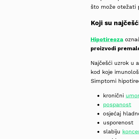
što može otežati 
Koji su najčeš
Hipotireoza
označ
proizvodi premal
Najčešći uzrok u 
kod koje imunološ
Simptomi hipotireo
kronični
umo
pospanost
osjećaj hlad
usporenost
slabiju
koncen