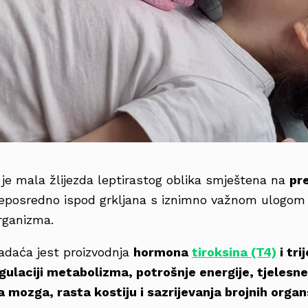
je mala žlijezda leptirastog oblika smještena na
pre
neposredno ispod grkljana s iznimno važnom ulogom 
organizma.
adaća jest proizvodnja
hormona
tiroksina (T4)
i tri
gulaciji metabolizma, potrošnje energije, tjelesn
a mozga, rasta kostiju i sazrijevanja brojnih orga