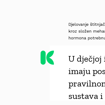
Djelovanje štitnja
kroz složen mehan
hormona potrebnu 
U dječjoj
imaju pos
pravilnom
sustava i