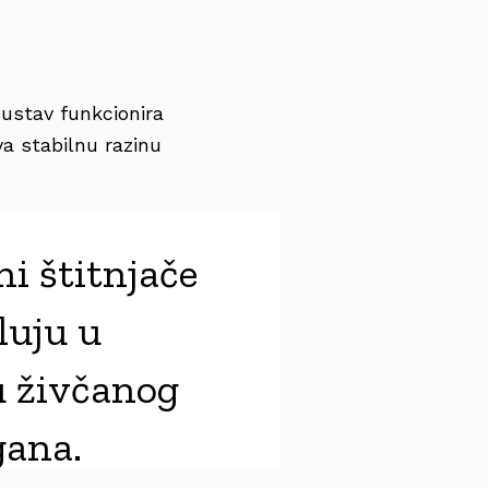
 sustav funkcionira
a stabilnu razinu
ni štitnjače
luju u
u živčanog
gana.