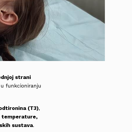
dnjoj strani
u funkcioniranju
jodtironina (T3)
,
e temperature,
nskih sustava
.