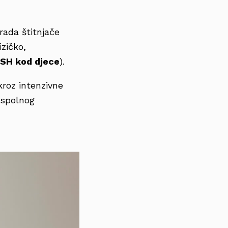
rada štitnjače
zičko,
SH kod djece
).
kroz intenzivne
 spolnog