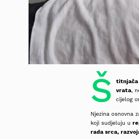
Š
titnjača
vrata
, 
cijelog 
Njezina osnovna z
koji sudjeluju u
re
rada srca, razvoj