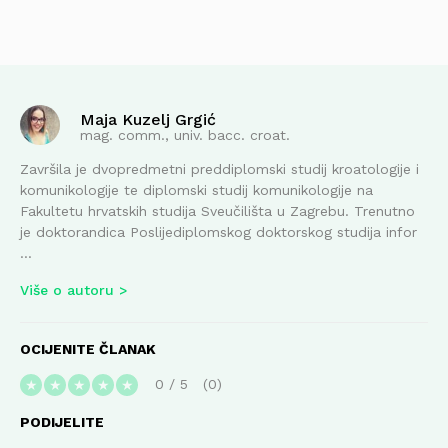
Maja Kuzelj Grgić
mag. comm., univ. bacc. croat.
Završila je dvopredmetni preddiplomski studij kroatologije i
komunikologije te diplomski studij komunikologije na
Fakultetu hrvatskih studija Sveučilišta u Zagrebu. Trenutno
je doktorandica Poslijediplomskog doktorskog studija infor
...
Više o autoru
OCIJENITE ČLANAK
0
/
5
0
★
★
★
★
★
PODIJELITE