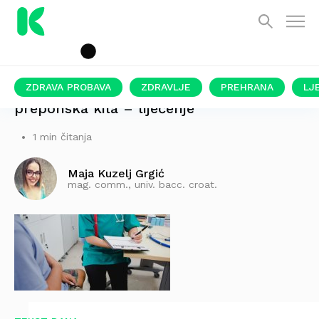
ZDRAVA PROBAVA
ZDRAVLJE
PREHRANA
LJ
preponska kila – liječenje
1 min čitanja
Maja Kuzelj Grgić
mag. comm., univ. bacc. croat.