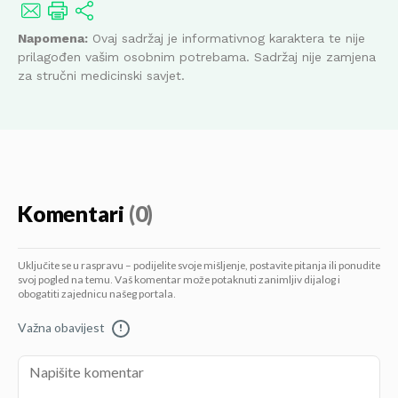
Napomena:
Ovaj sadržaj je informativnog karaktera te nije
prilagođen vašim osobnim potrebama. Sadržaj nije zamjena
za stručni medicinski savjet.
Komentari
(0)
Uključite se u raspravu – podijelite svoje mišljenje, postavite pitanja ili ponudite
svoj pogled na temu. Vaš komentar može potaknuti zanimljiv dijalog i
obogatiti zajednicu našeg portala.
Važna obavijest
!