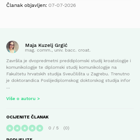
Članak objavljen:
07-07-2026
Maja Kuzelj Grgić
mag. comm., univ. bacc. croat.
Završila je dvopredmetni preddiplomski studij kroatologije i
komunikologije te diplomski studij komunikologije na
Fakultetu hrvatskih studija Sveučilišta u Zagrebu. Trenutno
je doktorandica Poslijediplomskog doktorskog studija infor
...
Više o autoru
OCIJENITE ČLANAK
0
/
5
0
★
★
★
★
★
PODIJELITE