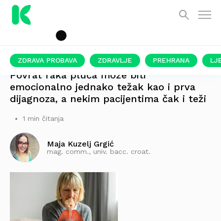
ZDRAVA PROBAVA
ZDRAVLJE
PREHRANA
LJ
Povrat raka pluća može biti
emocionalno jednako težak kao i prva
dijagnoza, a nekim pacijentima čak i teži
1 min čitanja
Maja Kuzelj Grgić
mag. comm., univ. bacc. croat.