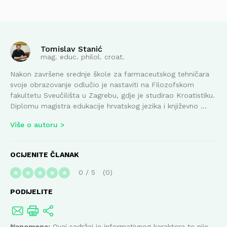
Tomislav Stanić
mag. educ. philol. croat.
Nakon završene srednje škole za farmaceutskog tehničara
svoje obrazovanje odlučio je nastaviti na Filozofskom
fakultetu Sveučilišta u Zagrebu, gdje je studirao Kroatistiku.
Diplomu magistra edukacije hrvatskog jezika i književno ...
Više o autoru
OCIJENITE ČLANAK
0
/
5
0
★
★
★
★
★
PODIJELITE
Napomena:
Ovaj sadržaj je informativnog karaktera te nije