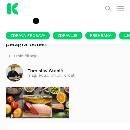
ZDRAVA PROBAVA
ZDRAVLJE
PREHRANA
LJ
pelagra bolest
1 min čitanja
Tomislav Stanić
mag. educ. philol. croat.