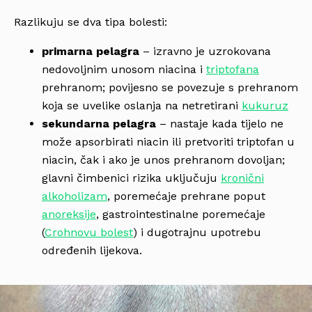
Razlikuju se dva tipa bolesti:
primarna pelagra
– izravno je uzrokovana
nedovoljnim unosom niacina i
triptofana
prehranom; povijesno se povezuje s prehranom
koja se uvelike oslanja na netretirani
kukuruz
sekundarna pelagra
– nastaje kada tijelo ne
može apsorbirati niacin ili pretvoriti triptofan u
niacin, čak i ako je unos prehranom dovoljan;
glavni čimbenici rizika uključuju
kronični
alkoholizam
, poremećaje prehrane poput
anoreksije
, gastrointestinalne poremećaje
(
Crohnovu bolest
) i dugotrajnu upotrebu
određenih lijekova.