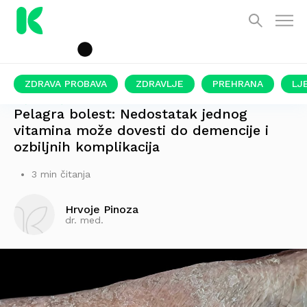
ZDRAVA PROBAVA
ZDRAVLJE
PREHRANA
LJ
PIŠE LIJEČNIK
Pelagra bolest: Nedostatak jednog
vitamina može dovesti do demencije i
ozbiljnih komplikacija
3 min čitanja
Hrvoje Pinoza
dr. med.