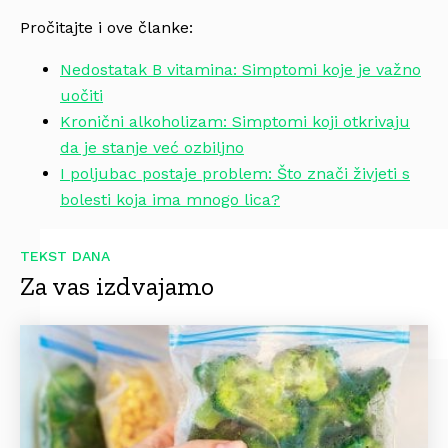
Pročitajte i ove članke:
Nedostatak B vitamina: Simptomi koje je važno
uočiti
Kronični alkoholizam: Simptomi koji otkrivaju
da je stanje već ozbiljno
I poljubac postaje problem: Što znači živjeti s
bolesti koja ima mnogo lica?
TEKST DANA
Za vas izdvajamo