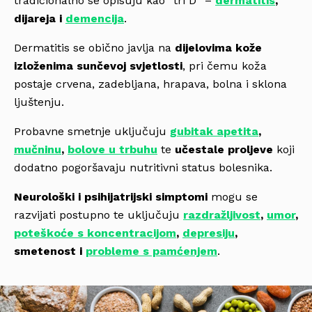
tradicionalno se opisuju kao “tri D” –
dermatitis
,
dijareja i
demencija
.
Dermatitis se obično javlja na
dijelovima kože
izloženima sunčevoj svjetlosti
, pri čemu koža
postaje crvena, zadebljana, hrapava, bolna i sklona
ljuštenju.
Probavne smetnje uključuju
gubitak apetita
,
mučninu
,
bolove u trbuhu
te
učestale proljeve
koji
dodatno pogoršavaju nutritivni status bolesnika.
Neurološki i psihijatrijski simptomi
mogu se
razvijati postupno te uključuju
razdražljivost
,
umor
,
poteškoće s koncentracijom
,
depresiju
,
smetenost i
probleme s pamćenjem
.