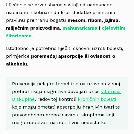
Liječenje se prvenstveno sastoji od nadoknade
niacina ili nikotinamida kroz dodatke prehrani i
pravilnu prehranu bogatu
mesom, ribom, jajima,
mliječnim proizvodima,
mahunarkama
i
cjelovitim
žitaricama
.
Istodobno je potrebno liječiti osnovni uzrok bolesti,
primjerice
poremećaj apsorpcije ili ovisnost o
alkoholu
.
Prevencija pelagre temelji se na uravnoteženoj
prehrani koja osigurava dovoljan unos
vitamina
B skupine
, redovitoj kontroli
kroničnih bolesti
koje mogu ometati apsorpciju hranjivih tvari te
pravodobnom prepoznavanju simptoma koji
mogu upućivati na nutritivne nedostatke.