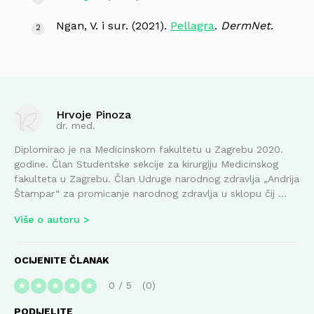
Ngan, V. i sur. (2021).
Pellagra
.
DermNet
.
Hrvoje Pinoza
dr. med.
Diplomirao je na Medicinskom fakultetu u Zagrebu 2020.
godine. Član Studentske sekcije za kirurgiju Medicinskog
fakulteta u Zagrebu. Član Udruge narodnog zdravlja „Andrija
Štampar“ za promicanje narodnog zdravlja u sklopu čij ...
Više o autoru
OCIJENITE ČLANAK
0
/
5
0
★
★
★
★
★
PODIJELITE