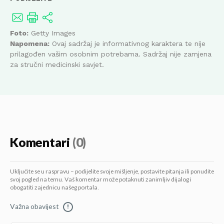
Foto:
Getty Images
Napomena:
Ovaj sadržaj je informativnog karaktera te nije
prilagođen vašim osobnim potrebama. Sadržaj nije zamjena
za stručni medicinski savjet.
Komentari
(0)
Uključite se u raspravu – podijelite svoje mišljenje, postavite pitanja ili ponudite
svoj pogled na temu. Vaš komentar može potaknuti zanimljiv dijalog i
obogatiti zajednicu našeg portala.
Važna obavijest
!