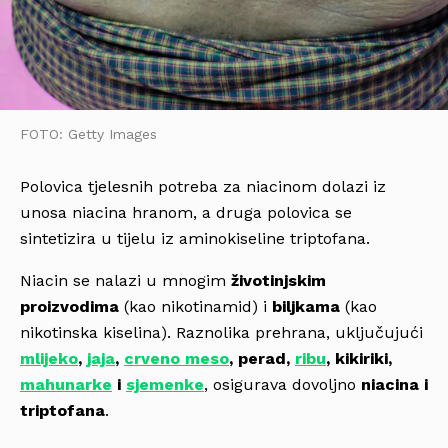
FOTO: Getty Images
Polovica tjelesnih potreba za niacinom dolazi iz
unosa niacina hranom, a druga polovica se
sintetizira u tijelu iz aminokiseline triptofana.
Niacin se nalazi u mnogim
životinjskim
proizvodima
(kao nikotinamid) i
biljkama
(kao
nikotinska kiselina). Raznolika prehrana, uključujući
mlijeko
,
jaja
,
crveno meso
, perad,
ribu
, kikiriki,
mahunarke
i
sjemenke
, osigurava dovoljno
niacina i
triptofana
.