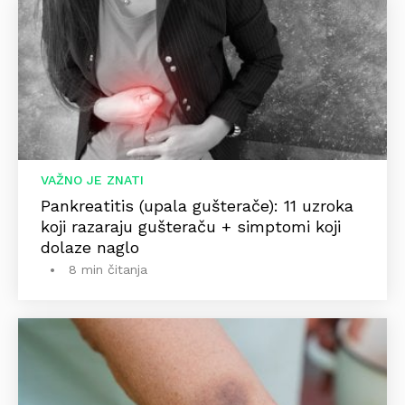
VAŽNO JE ZNATI
Pankreatitis (upala gušterače): 11 uzroka
koji razaraju gušteraču + simptomi koji
dolaze naglo
8 min čitanja