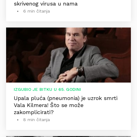
skrivenog virusa u nama
6 min čitanja
IZGUBIO JE BITKU U 65. GODINI
Upala pluća (pneumonia) je uzrok smrti
Vala Kilmera! Što se može
zakomplicirati?
8 min čitanja