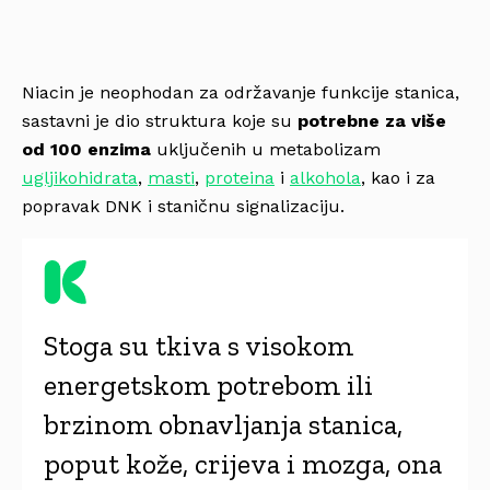
Niacin je neophodan za održavanje funkcije stanica,
sastavni je dio struktura koje su
potrebne za više
od 100 enzima
uključenih u metabolizam
ugljikohidrata
,
masti
,
proteina
i
alkohola
, kao i za
popravak DNK i staničnu signalizaciju.
Stoga su tkiva s visokom
energetskom potrebom ili
brzinom obnavljanja stanica,
poput kože, crijeva i mozga, ona