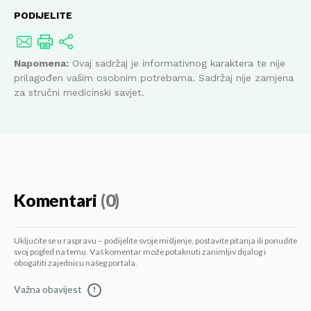
PODIJELITE
Napomena:
Ovaj sadržaj je informativnog karaktera te nije
prilagođen vašim osobnim potrebama. Sadržaj nije zamjena
za stručni medicinski savjet.
Komentari
(0)
Uključite se u raspravu – podijelite svoje mišljenje, postavite pitanja ili ponudite
svoj pogled na temu. Vaš komentar može potaknuti zanimljiv dijalog i
obogatiti zajednicu našeg portala.
Važna obavijest
!