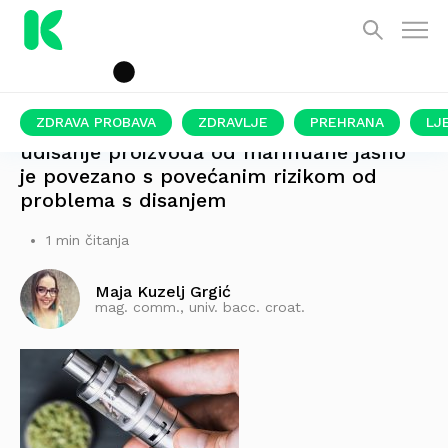
ZDRAVA PROBAVA
ZDRAVLJE
PREHRANA
LJ
udisanje proizvoda od marihuane jasno
je povezano s povećanim rizikom od
problema s disanjem
1 min čitanja
Maja Kuzelj Grgić
mag. comm., univ. bacc. croat.