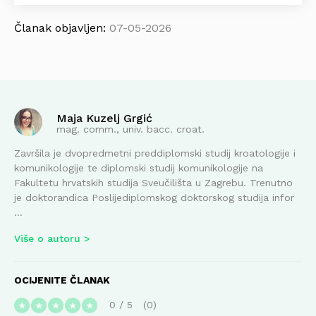
Članak objavljen:
07-05-2026
Maja Kuzelj Grgić
mag. comm., univ. bacc. croat.
Završila je dvopredmetni preddiplomski studij kroatologije i
komunikologije te diplomski studij komunikologije na
Fakultetu hrvatskih studija Sveučilišta u Zagrebu. Trenutno
je doktorandica Poslijediplomskog doktorskog studija infor
...
Više o autoru
OCIJENITE ČLANAK
0
/
5
0
★
★
★
★
★