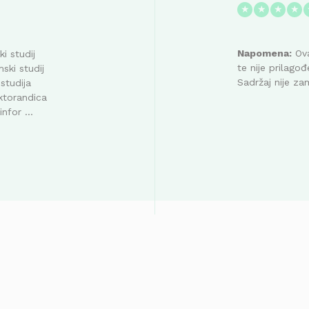
★
★
★
★
Napomena:
Ova
i studij
te nije prilag
ski studij
Sadržaj nije za
studija
ktorandica
nfor ...