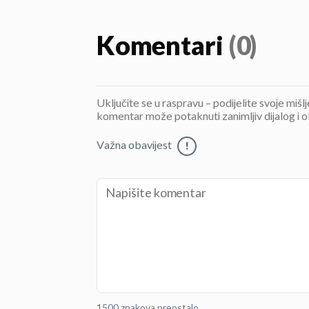
Komentari
(0)
Uključite se u raspravu – podijelite svoje mišl
komentar može potaknuti zanimljiv dijalog i o
Važna obavijest
!
1500 znakova preostalo