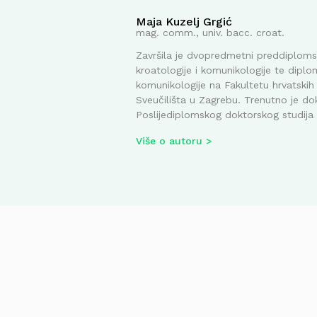
Maja Kuzelj Grgić
mag. comm., univ. bacc. croat.
Završila je dvopredmetni preddiplomsk
kroatologije i komunikologije te diplom
komunikologije na Fakultetu hrvatskih 
Sveučilišta u Zagrebu. Trenutno je do
Poslijediplomskog doktorskog studija i
Više o autoru