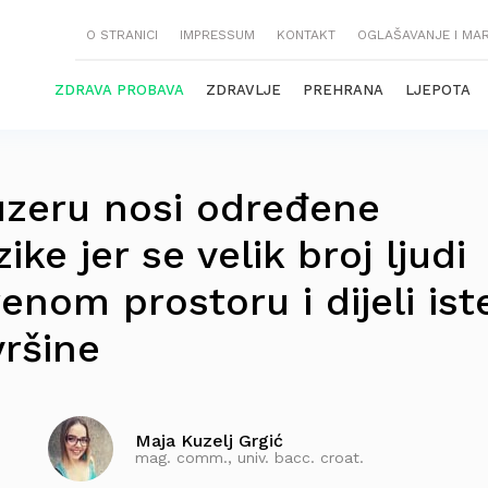
O STRANICI
IMPRESSUM
KONTAKT
OGLAŠAVANJE I MA
ZDRAVA PROBAVA
ZDRAVLJE
PREHRANA
LJEPOTA
uzeru nosi određene
ike jer se velik broj ljudi
enom prostoru i dijeli ist
vršine
Maja Kuzelj Grgić
mag. comm., univ. bacc. croat.