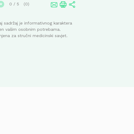
0
/
5
0
★
j sadržaj je informativnog karaktera
ođen vašim osobnim potrebama.
mjena za stručni medicinski savjet.