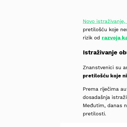
Novo istraživanje,
pretilošću koje ne
rizik od
razvoja k
Istraživanje o
Znanstvenici su a
pretilošću koje n
Prema riječima aut
dosadašnja istra
Međutim, danas naj
pretilosti.