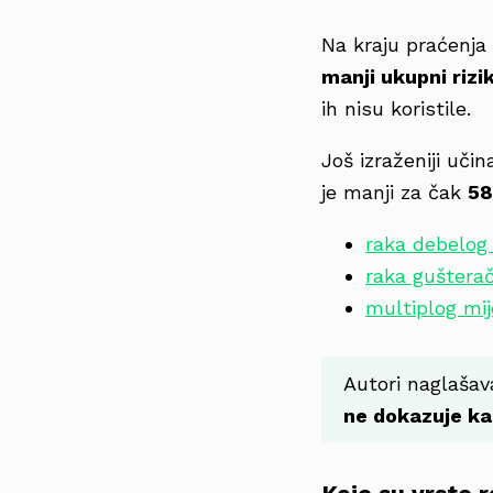
Na kraju praćenja
manji ukupni rizi
ih nisu koristile.
Još izraženiji uči
je manji za čak
58
raka debelog 
raka guštera
multiplog mi
Autori naglašava
ne dokazuje ka