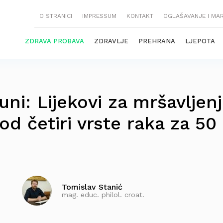
O STRANICI
IMPRESSUM
KONTAKT
OGLAŠAVANJE I MA
ZDRAVA PROBAVA
ZDRAVLJE
PREHRANA
LJEPOTA
juni: Lijekovi za mršavljen
 od četiri vrste raka za 50
Tomislav Stanić
mag. educ. philol. croat.