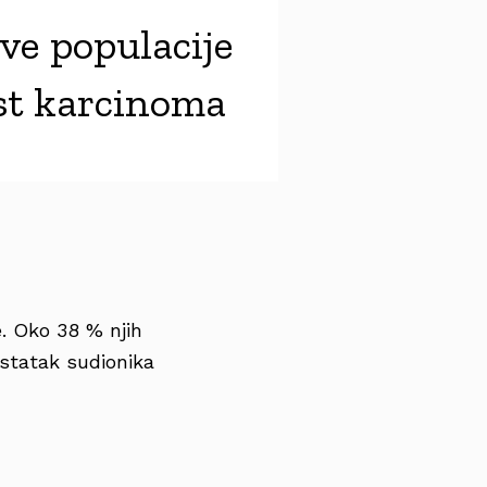
ve populacije
ost karcinoma
e. Oko 38 % njih
 ostatak sudionika