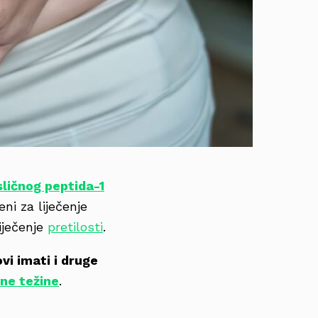
sličnog peptida-1
ni za liječenje
liječenje
pretilosti
.
ovi imati i druge
ne težine
.