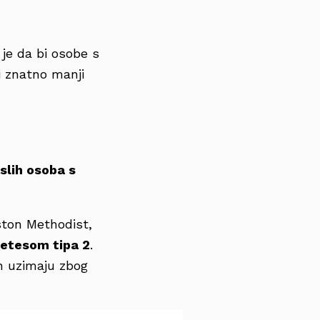
 je da bi osobe s
i znatno manji
slih osoba s
ston Methodist,
betesom tipa 2
.
ih uzimaju zbog