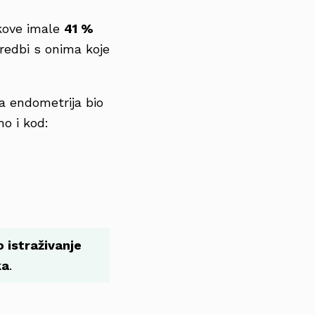
ekove imale
41 %
edbi s onima koje
ka endometrija bio
o i kod:
o istraživanje
ka
.