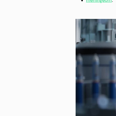
meningeom
.