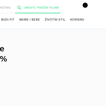
RKETING
BUDI FIT
MAME I BEBE
ŽIVOTNI STIL
KORISNO
je
 %