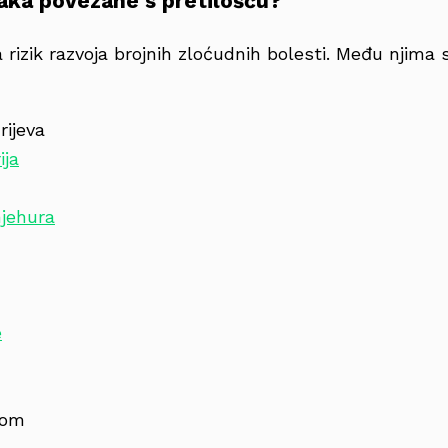
raka povezane s pretilošću?
 rizik razvoja brojnih zloćudnih bolesti. Među njima 
rijeva
ija
jehura
e
lom