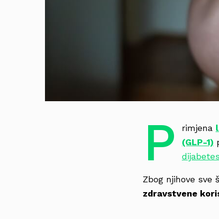
P
rimjena
(GLP-1)
p
dijabetes
Zbog njihove sve š
zdravstvene kori