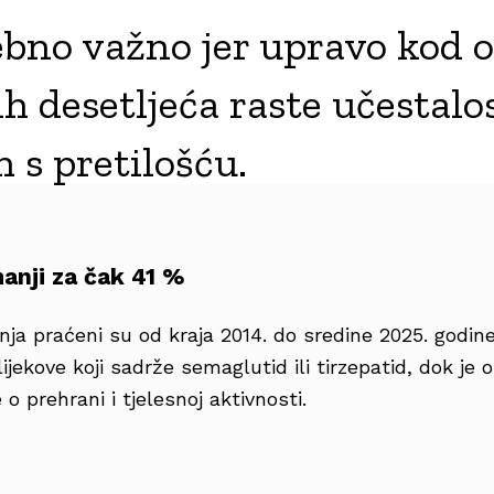
ebno važno jer upravo kod o
ih desetljeća raste učestal
 s pretilošću.
manji za čak 41 %
anja praćeni su od kraja 2014. do sredine 2025. godin
lijekove koji sadrže semaglutid ili tirzepatid, dok je
o prehrani i tjelesnoj aktivnosti.