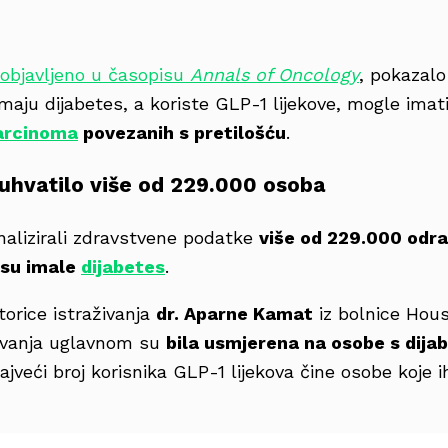
 objavljeno u časopisu
Annals of Oncology
, pokazalo
maju dijabetes, a koriste GLP-1 lijekove, mogle imat
arcinoma
povezanih s pretilošću
.
buhvatilo više od 229.000 osoba
nalizirali zdravstvene podatke
više od 229.000 odra
isu imale
dijabetes
.
orice istraživanja
dr. Aparne Kamat
iz bolnice Hou
živanja uglavnom su
bila usmjerena na osobe s dija
veći broj korisnika GLP-1 lijekova čine osobe koje 