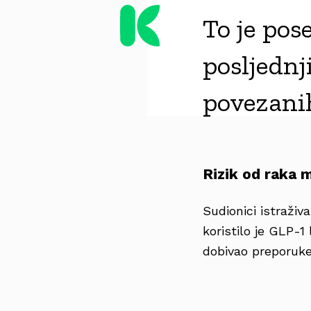
To je pos
posljednj
povezanih
Rizik od raka 
Sudionici istraživ
koristilo je GLP-1 
dobivao preporuke 