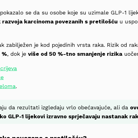
 pokazalo se da su osobe koje su uzimale GLP-1 lij
k razvoja karcinoma povezanih s pretilošću
u uspor
nak zabilježen je kod pojedinih vrsta raka. Rizik od ra
 %
, dok je
više od 50 %-tno smanjenje rizika
uočen
crijeva
če
jeloma
.
ju da rezultati izgledaju vrlo obećavajuće, ali da
ov
ko GLP-1 lijekovi izravno sprječavaju nastanak ra