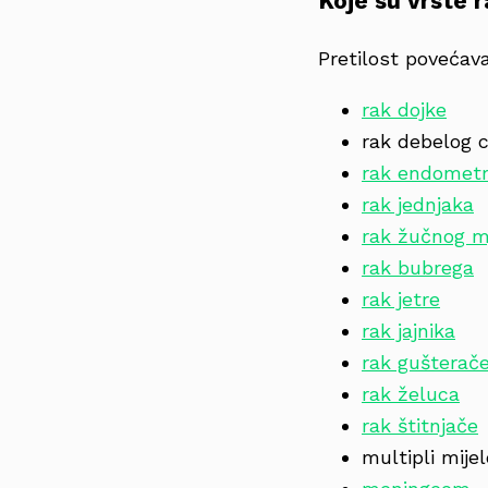
Koje su vrste 
Pretilost povećava
rak dojke
rak debelog c
rak endometr
rak jednjaka
rak žučnog m
rak bubrega
rak jetre
rak jajnika
rak gušterač
rak želuca
rak štitnjače
multipli mije