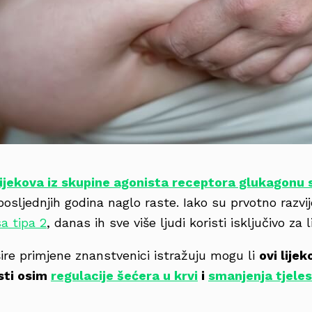
lijekova iz skupine agonista receptora glukagonu 
osljednjih godina naglo raste. Iako su prvotno razvije
a tipa 2
, danas ih sve više ljudi koristi isključivo za 
ire primjene znanstvenici istražuju mogu li
ovi lijek
sti osim
regulacije šećera u krvi
i
smanjenja tjeles