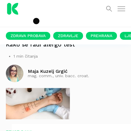
ZDRAVA PROBAVA
ZDRAVLJE
PREHRANA
LJ
Kako se radi alergo test
1 min čitanja
Maja Kuzelj Grgić
mag. comm., univ. bacc. croat.