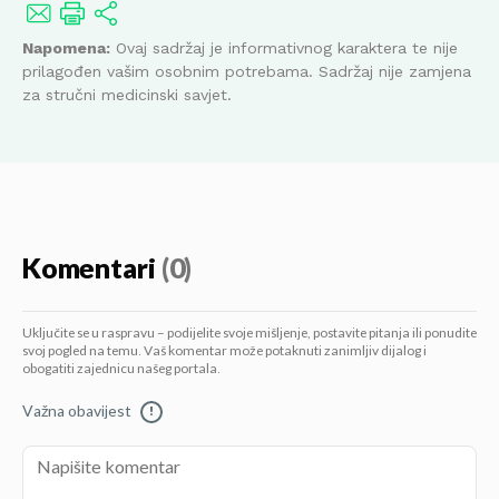
Napomena:
Ovaj sadržaj je informativnog karaktera te nije
prilagođen vašim osobnim potrebama. Sadržaj nije zamjena
za stručni medicinski savjet.
Komentari
(0)
Uključite se u raspravu – podijelite svoje mišljenje, postavite pitanja ili ponudite
svoj pogled na temu. Vaš komentar može potaknuti zanimljiv dijalog i
obogatiti zajednicu našeg portala.
Važna obavijest
!