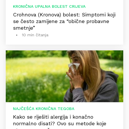
KRONIČNA UPALNA BOLEST CRIJEVA
Crohnova (Kronova) bolest: Simptomi koji
se često zamijene za “obične probavne
smetnje”
10 min čitanja
NAJČEŠĆA KRONIČNA TEGOBA
Kako se riješiti alergija i konačno
normalno disati? Ovo su metode koje