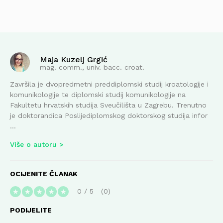
Maja Kuzelj Grgić
mag. comm., univ. bacc. croat.
Završila je dvopredmetni preddiplomski studij kroatologije i
komunikologije te diplomski studij komunikologije na
Fakultetu hrvatskih studija Sveučilišta u Zagrebu. Trenutno
je doktorandica Poslijediplomskog doktorskog studija infor
...
Više o autoru
OCIJENITE ČLANAK
0
/
5
0
★
★
★
★
★
PODIJELITE