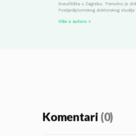
Sveučilišta u Zagrebu. Trenutno je do
Poslijediplomskog doktorskog studija i
Više o autoru
Komentari
(0)