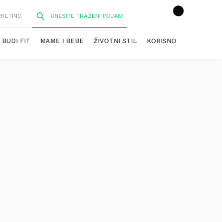
RKETING
BUDI FIT
MAME I BEBE
ŽIVOTNI STIL
KORISNO