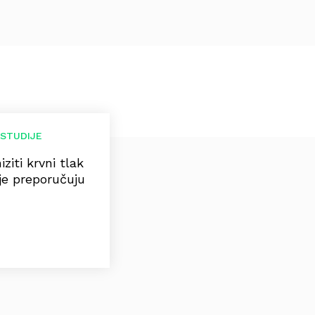
 STUDIJE
iti krvni tlak
je preporučuju