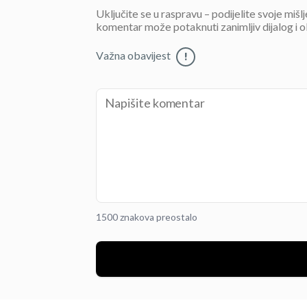
Uključite se u raspravu – podijelite svoje mišl
komentar može potaknuti zanimljiv dijalog i o
Važna obavijest
!
1500 znakova preostalo