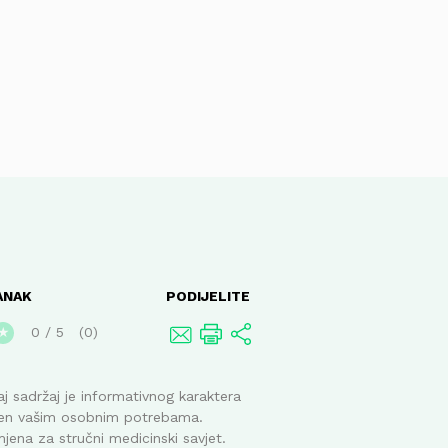
ANAK
PODIJELITE
0
/
5
0
★
j sadržaj je informativnog karaktera
ođen vašim osobnim potrebama.
mjena za stručni medicinski savjet.