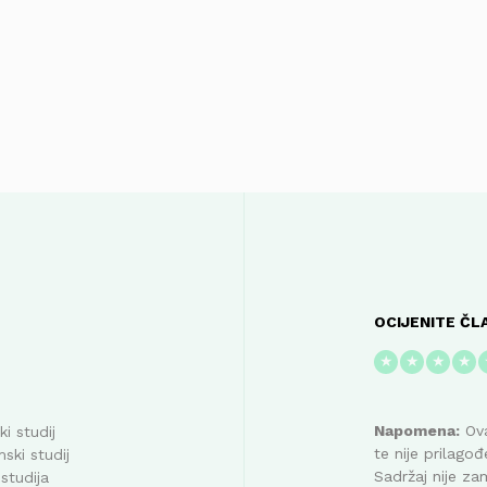
OCIJENITE ČL
★
★
★
★
Napomena:
Ova
i studij
te nije prilag
ski studij
Sadržaj nije za
studija