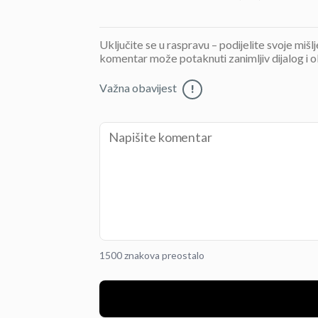
Uključite se u raspravu – podijelite svoje mišl
komentar može potaknuti zanimljiv dijalog i o
Važna obavijest
!
1500 znakova preostalo