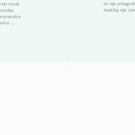
te nije prilag
ski studij
Sadržaj nije za
studija
ktorandica
nfor ...