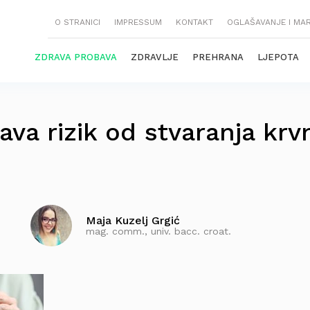
O STRANICI
IMPRESSUM
KONTAKT
OGLAŠAVANJE I MA
ZDRAVA PROBAVA
ZDRAVLJE
PREHRANA
LJEPOTA
va rizik od stvaranja krv
Maja Kuzelj Grgić
mag. comm., univ. bacc. croat.