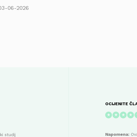
03-06-2026
OCIJENITE ČL
★
★
★
★
Napomena:
Ova
i studij