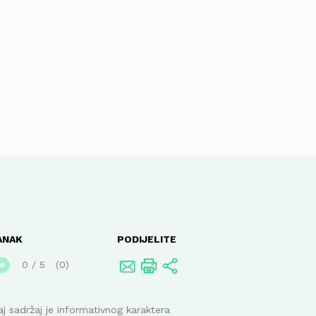
ANAK
PODIJELITE
0
/
5
0
★
j sadržaj je informativnog karaktera