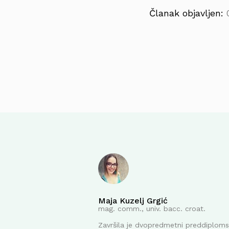
Članak objavljen:
Maja Kuzelj Grgić
mag. comm., univ. bacc. croat.
Završila je dvopredmetni preddiplomsk