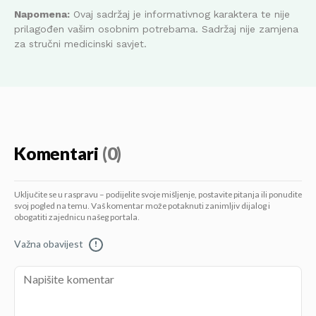
Napomena:
Ovaj sadržaj je informativnog karaktera te nije
prilagođen vašim osobnim potrebama. Sadržaj nije zamjena
za stručni medicinski savjet.
Komentari
(0)
Uključite se u raspravu – podijelite svoje mišljenje, postavite pitanja ili ponudite
svoj pogled na temu. Vaš komentar može potaknuti zanimljiv dijalog i
obogatiti zajednicu našeg portala.
Važna obavijest
!