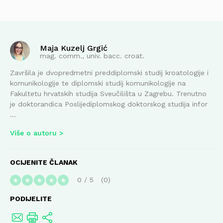
Maja Kuzelj Grgić
mag. comm., univ. bacc. croat.
Završila je dvopredmetni preddiplomski studij kroatologije i
komunikologije te diplomski studij komunikologije na
Fakultetu hrvatskih studija Sveučilišta u Zagrebu. Trenutno
je doktorandica Poslijediplomskog doktorskog studija infor
...
Više o autoru
OCIJENITE ČLANAK
0
/
5
0
★
★
★
★
★
PODIJELITE