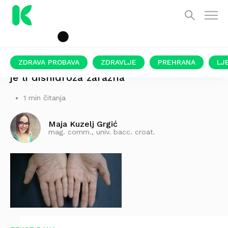
ZDRAVA PROBAVA
ZDRAVLJE
PREHRANA
LJ
je li dishidroza zarazna
1 min čitanja
Maja Kuzelj Grgić
mag. comm., univ. bacc. croat.