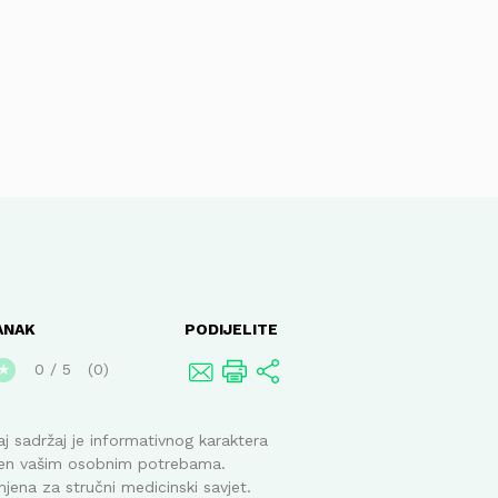
ANAK
PODIJELITE
0
/
5
0
★
j sadržaj je informativnog karaktera
ođen vašim osobnim potrebama.
mjena za stručni medicinski savjet.