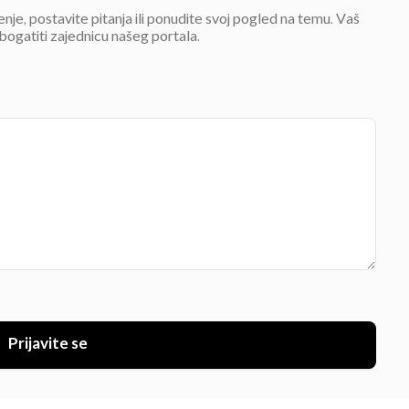
jenje, postavite pitanja ili ponudite svoj pogled na temu. Vaš
bogatiti zajednicu našeg portala.
Prijavite se