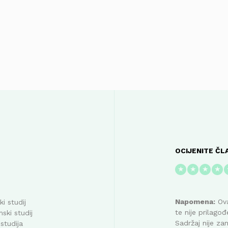
OCIJENITE ČL
★
★
★
★
Napomena:
Ova
i studij
te nije prilag
ski studij
Sadržaj nije za
studija