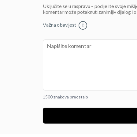
Uključite se u raspravu – podijelite svoje mišl
komentar može potaknuti zanimljiv dijalog i o
Važna obavijest
!
1500 znakova preostalo