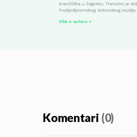
Sveučilišta u Zagrebu. Trenutno je do
Poslijediplomskog doktorskog studija i
Više o autoru
Komentari
(0)