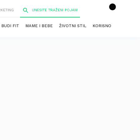
RKETING
BUDI FIT
MAME I BEBE
ŽIVOTNI STIL
KORISNO