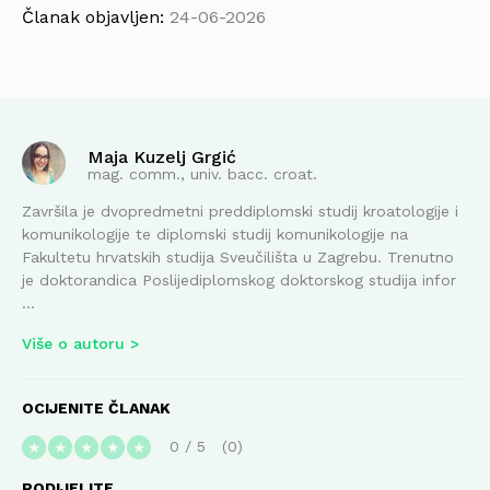
Članak objavljen:
24-06-2026
Maja Kuzelj Grgić
mag. comm., univ. bacc. croat.
Završila je dvopredmetni preddiplomski studij kroatologije i
komunikologije te diplomski studij komunikologije na
Fakultetu hrvatskih studija Sveučilišta u Zagrebu. Trenutno
je doktorandica Poslijediplomskog doktorskog studija infor
...
Više o autoru
OCIJENITE ČLANAK
0
/
5
0
★
★
★
★
★
PODIJELITE