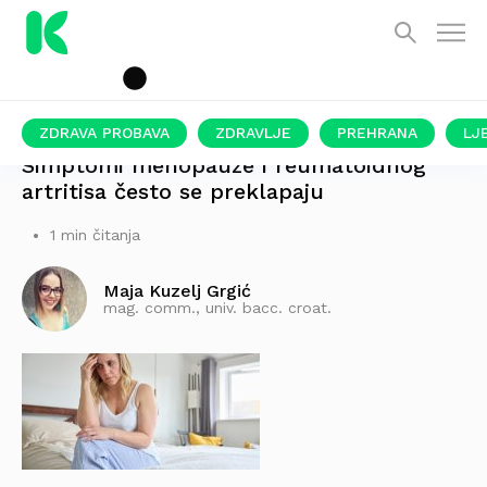
ZDRAVA PROBAVA
ZDRAVLJE
PREHRANA
LJ
Simptomi menopauze i reumatoidnog
artritisa često se preklapaju
1 min čitanja
Maja Kuzelj Grgić
mag. comm., univ. bacc. croat.