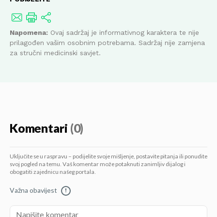
Napomena:
Ovaj sadržaj je informativnog karaktera te nije
prilagođen vašim osobnim potrebama. Sadržaj nije zamjena
za stručni medicinski savjet.
Komentari
(0)
Uključite se u raspravu – podijelite svoje mišljenje, postavite pitanja ili ponudite
svoj pogled na temu. Vaš komentar može potaknuti zanimljiv dijalog i
obogatiti zajednicu našeg portala.
Važna obavijest
!