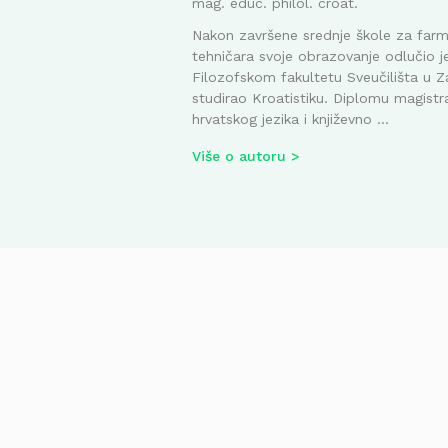
mag. educ. philol. croat.
Nakon završene srednje škole za far
tehničara svoje obrazovanje odlučio je
Filozofskom fakultetu Sveučilišta u Z
studirao Kroatistiku. Diplomu magistr
hrvatskog jezika i književno ...
Više o autoru