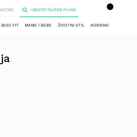
RKETING
BUDI FIT
MAME I BEBE
ŽIVOTNI STIL
KORISNO
ja