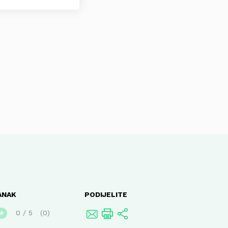
ANAK
PODIJELITE
0
/
5
0
★