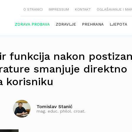
O STRANICI
IMPRESSUM
KONTAKT
OGLAŠAVANJE I MA
ZDRAVA PROBAVA
ZDRAVLJE
PREHRANA
LJEPOTA
ir funkcija nakon postizan
ature smanjuje direktno
 korisniku
Tomislav Stanić
mag. educ. philol. croat.