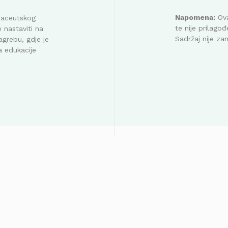
Napomena:
Ova
maceutskog
te nije prilag
 nastaviti na
Sadržaj nije za
agrebu, gdje je
a edukacije