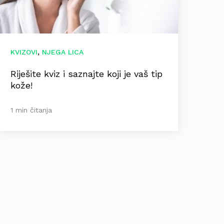
,
KVIZOVI
NJEGA LICA
Riješite kviz i saznajte koji je vaš tip
kože!
1 min čitanja