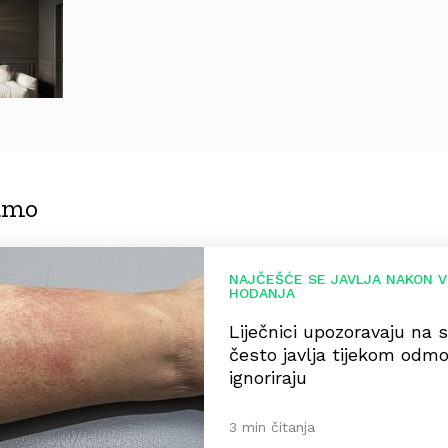
jamo
NAJČEŠĆE SE JAVLJA NAKON 
HODANJA
Liječnici upozoravaju na s
često javlja tijekom odm
ignoriraju
3 min čitanja