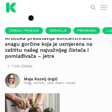
ZDRAVA PROBAVA
ZDRAVLJE
PREHRANA
LJ
Artičoka predstavlja koncentriranu
snagu gorčine koja je usmjerena na
zaštitu našeg najvažnijeg čistača i
pomlađivača – jetre
1 min čitanja
Maja Kuzelj Grgić
mag. comm., univ. bacc. croat.