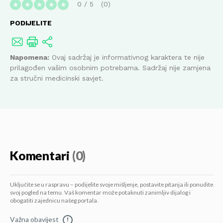
0
/
5
0
★
★
★
★
★
PODIJELITE
Napomena:
Ovaj sadržaj je informativnog karaktera te nije
prilagođen vašim osobnim potrebama. Sadržaj nije zamjena
za stručni medicinski savjet.
Komentari
(0)
Uključite se u raspravu – podijelite svoje mišljenje, postavite pitanja ili ponudite
svoj pogled na temu. Vaš komentar može potaknuti zanimljiv dijalog i
obogatiti zajednicu našeg portala.
Važna obavijest
!