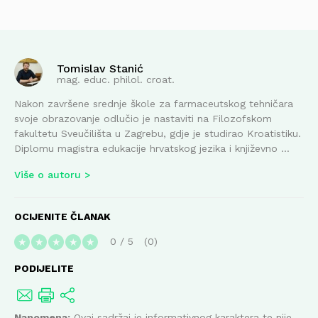
Tomislav Stanić
mag. educ. philol. croat.
Nakon završene srednje škole za farmaceutskog tehničara
svoje obrazovanje odlučio je nastaviti na Filozofskom
fakultetu Sveučilišta u Zagrebu, gdje je studirao Kroatistiku.
Diplomu magistra edukacije hrvatskog jezika i književno ...
Više o autoru
OCIJENITE ČLANAK
0
/
5
0
★
★
★
★
★
PODIJELITE
Napomena:
Ovaj sadržaj je informativnog karaktera te nije