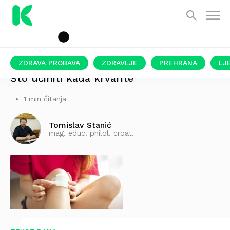
ZDRAVA PROBAVA
ZDRAVLJE
PREHRANA
LJ
Što učiniti kada krvarite
1 min čitanja
Tomislav Stanić
mag. educ. philol. croat.