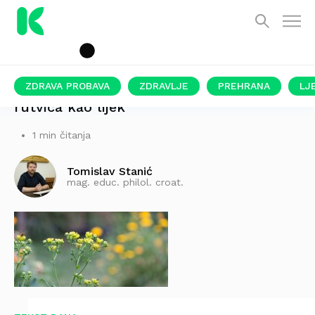
ZDRAVA PROBAVA
ZDRAVLJE
PREHRANA
LJ
rutvica kao lijek
1 min čitanja
Tomislav Stanić
mag. educ. philol. croat.