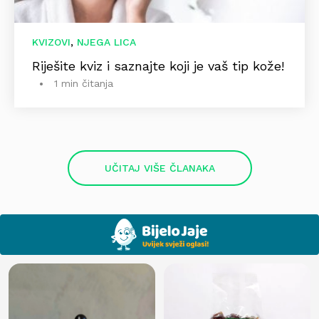
,
KVIZOVI
NJEGA LICA
Riješite kviz i saznajte koji je vaš tip kože!
1 min čitanja
UČITAJ VIŠE ČLANAKA