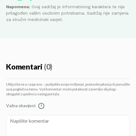
Napomena:
Ovaj sadržaj je informativnog karaktera te nije
prilagođen vašim osobnim potrebama. Sadržaj nije zamjena
za stručni medicinski savjet.
Komentari
(0)
Uključite se u raspravu – podijelite svoje mišljenje, postavite pitanja ili ponudite
svoj pogled na temu. Vaš komentar može potaknuti zanimljiv dijalog i
obogatiti zajednicu našeg portala.
Važna obavijest
!