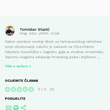
Tomislav Stanić
mag. educ. philol. croat.
Nakon završene srednje škole za farmaceutskog tehničara
svoje obrazovanje odlučio je nastaviti na Filozofskom
fakultetu Sveučilišta u Zagrebu, gdje je studirao Kroatistiku.
Diplomu magistra edukacije hrvatskog jezika i književno ...
Više o autoru
OCIJENITE ČLANAK
0
/
5
0
★
★
★
★
★
PODIJELITE