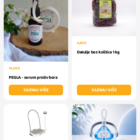
4,80 €
Datulje bez koštica 1 kg
16,00 €
PEGLA - serum protiv bora
SAZNAJ VIŠE
SAZNAJ VIŠE