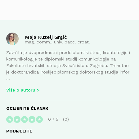
Maja Kuzelj Grgić
mag. comm., univ. bacc. croat.
Završila je dvopredmetni preddiplomski studij kroatologije i
komunikologije te diplomski studij komunikologije na
Fakultetu hrvatskih studija Sveučilišta u Zagrebu. Trenutno
je doktorandica Poslijediplomskog doktorskog studija infor
...
Više o autoru
OCIJENITE ČLANAK
0
/
5
0
★
★
★
★
★
PODIJELITE