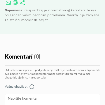
Napomena:
Ovaj sadržaj je informativnog karaktera te nije
prilagođen vašim osobnim potrebama. Sadržaj nije zamjena
za stručni medicinski savjet.
Komentari
(0)
Uključite se u raspravu – podijelite svoje mišljenje, postavite pitanja ili ponudite
svoj pogled na temu. Vaš komentar može potaknuti zanimljiv dijalog i
obogatiti zajednicu našeg portala.
Važna obavijest
!