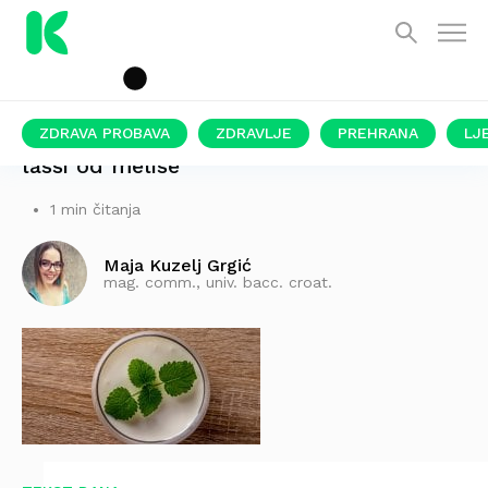
ZDRAVA PROBAVA
ZDRAVLJE
PREHRANA
LJ
lassi od melise
1 min čitanja
Maja Kuzelj Grgić
mag. comm., univ. bacc. croat.