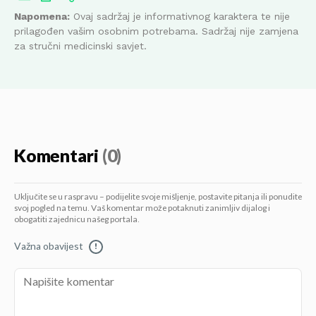
Napomena:
Ovaj sadržaj je informativnog karaktera te nije
prilagođen vašim osobnim potrebama. Sadržaj nije zamjena
za stručni medicinski savjet.
Komentari
(0)
Uključite se u raspravu – podijelite svoje mišljenje, postavite pitanja ili ponudite
svoj pogled na temu. Vaš komentar može potaknuti zanimljiv dijalog i
obogatiti zajednicu našeg portala.
Važna obavijest
!