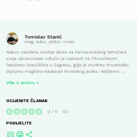
Tomislav Stanić
mag. educ. philol. croat.
Nakon završene srednje škole za farmaceutskog tehničara
svoje obrazovanje odlučio je nastaviti na Filozofskom
fakultetu Sveučilišta u Zagrebu, gdje je studirao Kroatistiku.
Diplomu magistra edukacije hrvatskog jezika i književno ...
Više o autoru
OCIJENITE ČLANAK
0
/
5
0
★
★
★
★
★
PODIJELITE