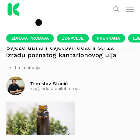
ZDRAVA PROBAVA
ZDRAVLJE
PREHRANA
LJ
Svježe ubrani cvjetovi idealni su za
izradu poznatog kantarionovog ulja
1 min čitanja
Tomislav Stanić
mag. educ. philol. croat.