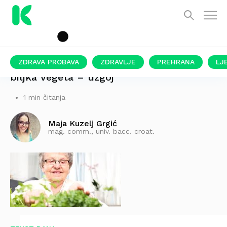
ZDRAVA PROBAVA
ZDRAVLJE
PREHRANA
LJ
biljka vegeta – uzgoj
1 min čitanja
Maja Kuzelj Grgić
mag. comm., univ. bacc. croat.