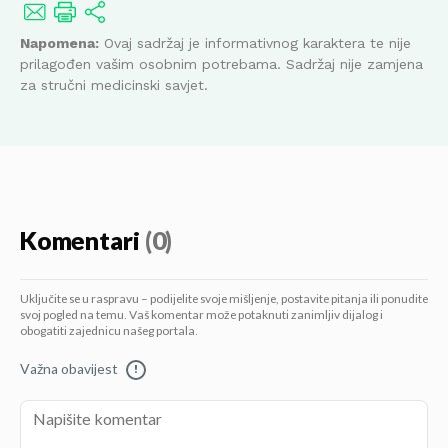
Napomena:
Ovaj sadržaj je informativnog karaktera te nije
prilagođen vašim osobnim potrebama. Sadržaj nije zamjena
za stručni medicinski savjet.
Komentari
(0)
Uključite se u raspravu – podijelite svoje mišljenje, postavite pitanja ili ponudite
svoj pogled na temu. Vaš komentar može potaknuti zanimljiv dijalog i
obogatiti zajednicu našeg portala.
Važna obavijest
!