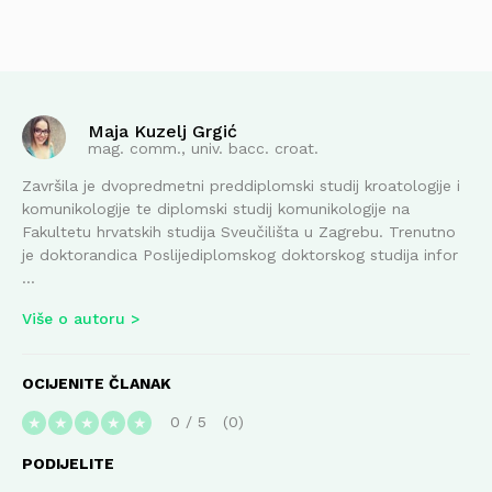
Maja Kuzelj Grgić
mag. comm., univ. bacc. croat.
Završila je dvopredmetni preddiplomski studij kroatologije i
komunikologije te diplomski studij komunikologije na
Fakultetu hrvatskih studija Sveučilišta u Zagrebu. Trenutno
je doktorandica Poslijediplomskog doktorskog studija infor
...
Više o autoru
OCIJENITE ČLANAK
0
/
5
0
★
★
★
★
★
PODIJELITE