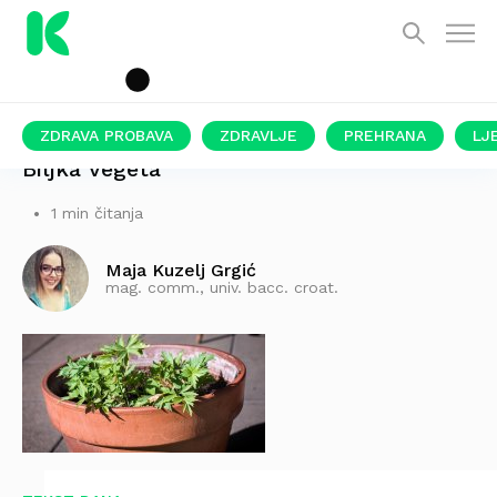
ZDRAVA PROBAVA
ZDRAVLJE
PREHRANA
LJ
Biljka vegeta
1 min čitanja
Maja Kuzelj Grgić
mag. comm., univ. bacc. croat.