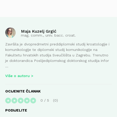
Maja Kuzelj Grgić
mag. comm., univ. bacc. croat.
Završila je dvopredmetni preddiplomski studij kroatologije i
komunikologije te diplomski studij komunikologije na
Fakultetu hrvatskih studija Sveučilišta u Zagrebu. Trenutno
je doktorandica Poslijediplomskog doktorskog studija infor
...
Više o autoru
OCIJENITE ČLANAK
0
/
5
0
★
★
★
★
★
PODIJELITE