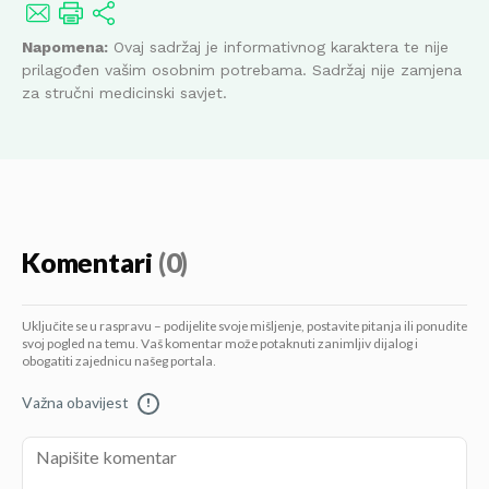
Napomena:
Ovaj sadržaj je informativnog karaktera te nije
prilagođen vašim osobnim potrebama. Sadržaj nije zamjena
za stručni medicinski savjet.
Komentari
(0)
Uključite se u raspravu – podijelite svoje mišljenje, postavite pitanja ili ponudite
svoj pogled na temu. Vaš komentar može potaknuti zanimljiv dijalog i
obogatiti zajednicu našeg portala.
Važna obavijest
!