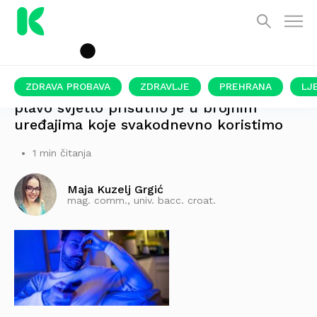
ZDRAVA PROBAVA
ZDRAVLJE
PREHRANA
LJ
plavo svjetlo prisutno je u brojnim
uređajima koje svakodnevno koristimo
1 min čitanja
Maja Kuzelj Grgić
mag. comm., univ. bacc. croat.