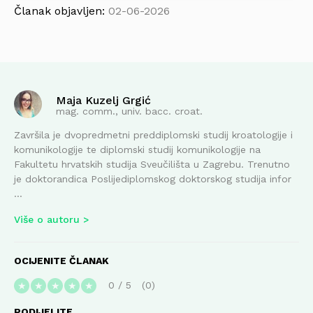
Članak objavljen:
02-06-2026
Maja Kuzelj Grgić
mag. comm., univ. bacc. croat.
Završila je dvopredmetni preddiplomski studij kroatologije i
komunikologije te diplomski studij komunikologije na
Fakultetu hrvatskih studija Sveučilišta u Zagrebu. Trenutno
je doktorandica Poslijediplomskog doktorskog studija infor
...
Više o autoru
OCIJENITE ČLANAK
0
/
5
0
★
★
★
★
★
PODIJELITE