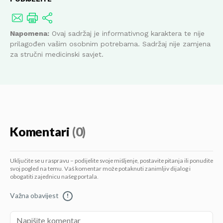
Napomena:
Ovaj sadržaj je informativnog karaktera te nije
prilagođen vašim osobnim potrebama. Sadržaj nije zamjena
za stručni medicinski savjet.
Komentari
(0)
Uključite se u raspravu – podijelite svoje mišljenje, postavite pitanja ili ponudite
svoj pogled na temu. Vaš komentar može potaknuti zanimljiv dijalog i
obogatiti zajednicu našeg portala.
Važna obavijest
!