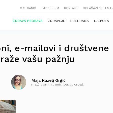
O STRANICI
IMPRESSUM
KONTAKT
OGLAŠAVANJE I MA
ZDRAVA PROBAVA
ZDRAVLJE
PREHRANA
LJEPOTA
ni, e-mailovi i društvene
traže vašu pažnju
Maja Kuzelj Grgić
mag. comm., univ. bacc. croat.