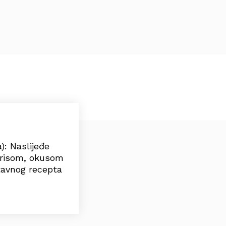
): Naslijeđe
irisom, okusom
stavnog recepta