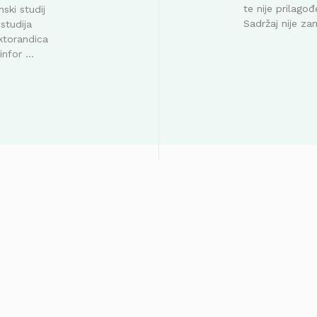
te nije prilag
ski studij
Sadržaj nije za
studija
ktorandica
nfor ...