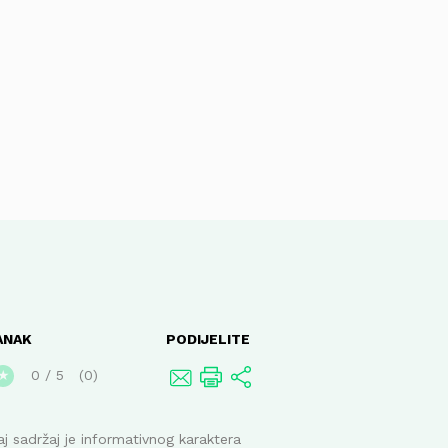
ANAK
PODIJELITE
0
/
5
0
★
j sadržaj je informativnog karaktera