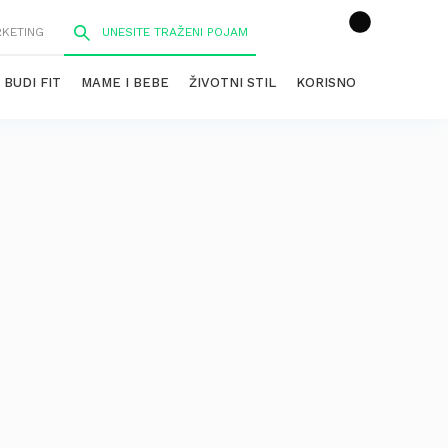
RKETING
BUDI FIT
MAME I BEBE
ŽIVOTNI STIL
KORISNO