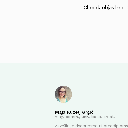
Članak objavljen:
Maja Kuzelj Grgić
mag. comm., univ. bacc. croat.
Završila je dvopredmetni preddiplomsk