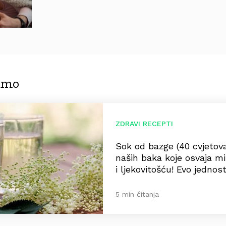
jamo
ZDRAVI RECEPTI
Sok od bazge (40 cvjetova
naših baka koje osvaja m
i ljekovitošću! Evo jedno
5 min čitanja