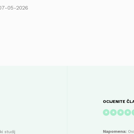
07-05-2026
OCIJENITE ČL
★
★
★
★
Napomena:
Ova
i studij