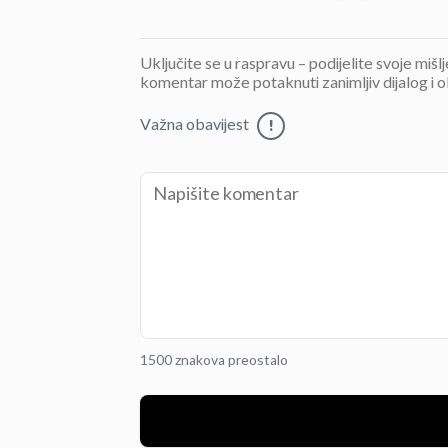
Uključite se u raspravu – podijelite svoje mišl
komentar može potaknuti zanimljiv dijalog i o
Važna obavijest
!
1500 znakova preostalo