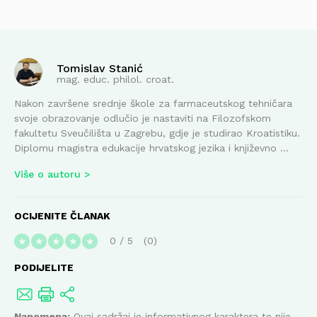
Tomislav Stanić
mag. educ. philol. croat.
Nakon završene srednje škole za farmaceutskog tehničara
svoje obrazovanje odlučio je nastaviti na Filozofskom
fakultetu Sveučilišta u Zagrebu, gdje je studirao Kroatistiku.
Diplomu magistra edukacije hrvatskog jezika i književno ...
Više o autoru
OCIJENITE ČLANAK
0
/
5
0
★
★
★
★
★
PODIJELITE
Napomena:
Ovaj sadržaj je informativnog karaktera te nije