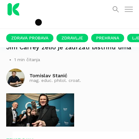
ZDRAVA PROBAVA
ZDRAVLJE
PREHRANA
LJ
Jim Carrey želio je zadržati bistrinu uma
1 min čitanja
Tomislav Stanić
mag. educ. philol. croat.