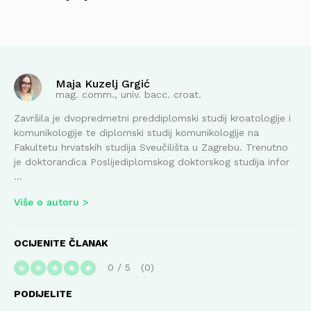
Maja Kuzelj Grgić
mag. comm., univ. bacc. croat.
Završila je dvopredmetni preddiplomski studij kroatologije i
komunikologije te diplomski studij komunikologije na
Fakultetu hrvatskih studija Sveučilišta u Zagrebu. Trenutno
je doktorandica Poslijediplomskog doktorskog studija infor
...
Više o autoru
OCIJENITE ČLANAK
0
/
5
0
★
★
★
★
★
PODIJELITE