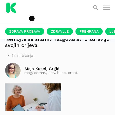
ZDRAVA PROBAVA
ZDRAVLJE
PREHRANA
LJ
Nemojte se sramiti razgovarati o zdravlju
svojih crijeva
1 min čitanja
Maja Kuzelj Grgić
mag. comm., univ. bacc. croat.