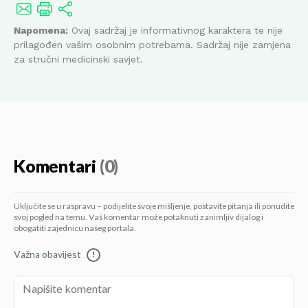
Napomena:
Ovaj sadržaj je informativnog karaktera te nije
prilagođen vašim osobnim potrebama. Sadržaj nije zamjena
za stručni medicinski savjet.
Komentari
(0)
Uključite se u raspravu – podijelite svoje mišljenje, postavite pitanja ili ponudite
svoj pogled na temu. Vaš komentar može potaknuti zanimljiv dijalog i
obogatiti zajednicu našeg portala.
Važna obavijest
!