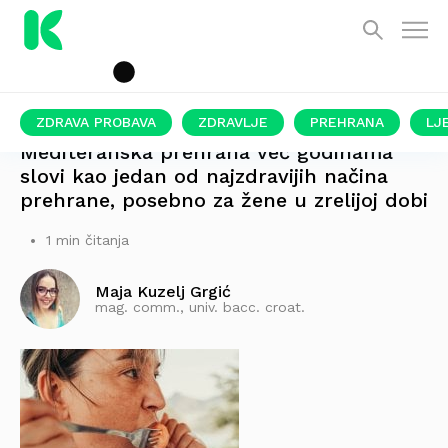
ZDRAVA PROBAVA
ZDRAVLJE
PREHRANA
LJ
Mediteranska prehrana već godinama
slovi kao jedan od najzdravijih načina
prehrane, posebno za žene u zrelijoj dobi
1 min čitanja
Maja Kuzelj Grgić
mag. comm., univ. bacc. croat.