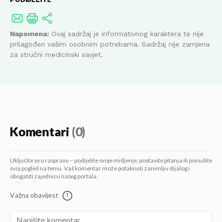
Napomena:
Ovaj sadržaj je informativnog karaktera te nije
prilagođen vašim osobnim potrebama. Sadržaj nije zamjena
za stručni medicinski savjet.
Komentari
(0)
Uključite se u raspravu – podijelite svoje mišljenje, postavite pitanja ili ponudite
svoj pogled na temu. Vaš komentar može potaknuti zanimljiv dijalog i
obogatiti zajednicu našeg portala.
Važna obavijest
!