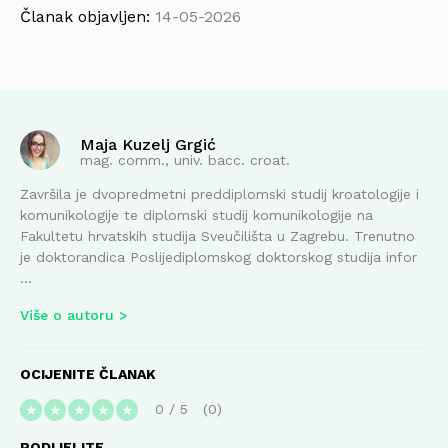
Članak objavljen:
14-05-2026
Maja Kuzelj Grgić
mag. comm., univ. bacc. croat.
Završila je dvopredmetni preddiplomski studij kroatologije i
komunikologije te diplomski studij komunikologije na
Fakultetu hrvatskih studija Sveučilišta u Zagrebu. Trenutno
je doktorandica Poslijediplomskog doktorskog studija infor
...
Više o autoru
OCIJENITE ČLANAK
0
/
5
0
★
★
★
★
★
PODIJELITE