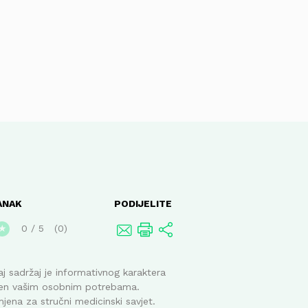
ANAK
PODIJELITE
0
/
5
0
★
j sadržaj je informativnog karaktera
ođen vašim osobnim potrebama.
mjena za stručni medicinski savjet.