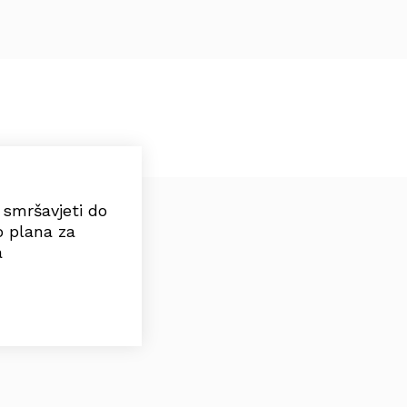
e smršavjeti do
o plana za
a