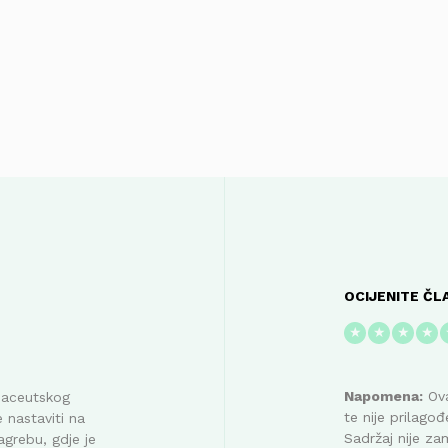
OCIJENITE ČL
★
★
★
★
Napomena:
Ova
maceutskog
te nije prilag
 nastaviti na
Sadržaj nije za
agrebu, gdje je