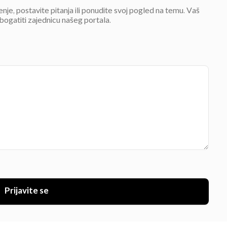
jenje, postavite pitanja ili ponudite svoj pogled na temu. Vaš
bogatiti zajednicu našeg portala.
Prijavite se