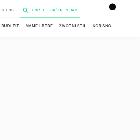
RKETING
BUDI FIT
MAME I BEBE
ŽIVOTNI STIL
KORISNO