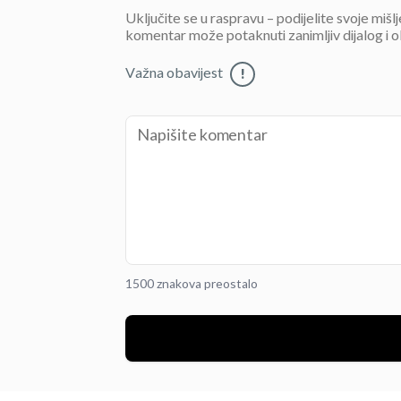
Uključite se u raspravu – podijelite svoje mišl
komentar može potaknuti zanimljiv dijalog i o
Važna obavijest
!
1500 znakova preostalo