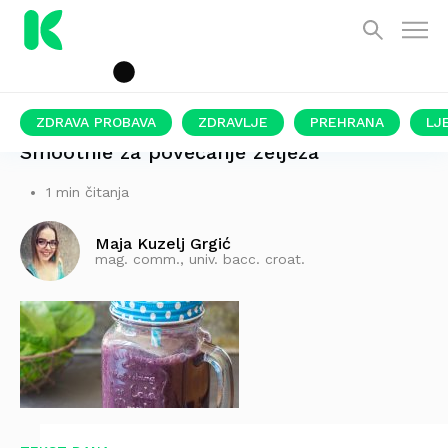
ZDRAVA PROBAVA
ZDRAVLJE
PREHRANA
LJ
Smoothie za povećanje željeza
1 min čitanja
Maja Kuzelj Grgić
mag. comm., univ. bacc. croat.