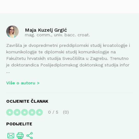
Maja Kuzelj Grgić
mag. comm., univ. bacc. croat.
Završila je dvopredmetni preddiplomski studij kroatologije i
komunikologije te diplomski studij komunikologije na
Fakultetu hrvatskih studija Sveučilišta u Zagrebu. Trenutno
je doktorandica Poslijediplomskog doktorskog studija infor
...
Više o autoru
OCIJENITE ČLANAK
0
/
5
0
★
★
★
★
★
PODIJELITE