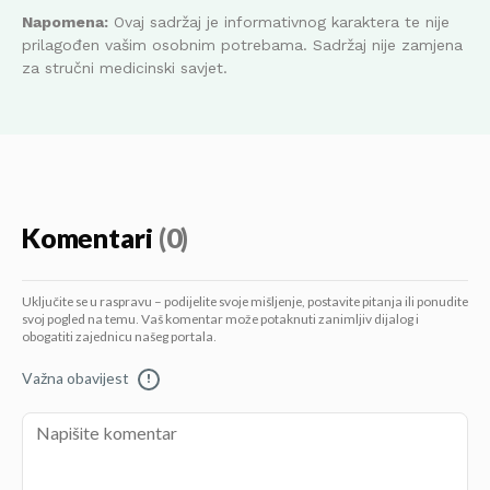
Napomena:
Ovaj sadržaj je informativnog karaktera te nije
prilagođen vašim osobnim potrebama. Sadržaj nije zamjena
za stručni medicinski savjet.
Komentari
(0)
Uključite se u raspravu – podijelite svoje mišljenje, postavite pitanja ili ponudite
svoj pogled na temu. Vaš komentar može potaknuti zanimljiv dijalog i
obogatiti zajednicu našeg portala.
Važna obavijest
!