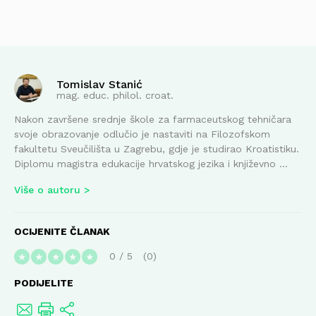
Tomislav Stanić
mag. educ. philol. croat.
Nakon završene srednje škole za farmaceutskog tehničara
svoje obrazovanje odlučio je nastaviti na Filozofskom
fakultetu Sveučilišta u Zagrebu, gdje je studirao Kroatistiku.
Diplomu magistra edukacije hrvatskog jezika i književno ...
Više o autoru
OCIJENITE ČLANAK
0
/
5
0
★
★
★
★
★
PODIJELITE