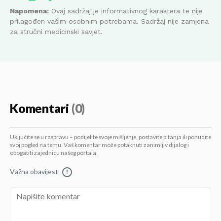
Napomena:
Ovaj sadržaj je informativnog karaktera te nije
prilagođen vašim osobnim potrebama. Sadržaj nije zamjena
za stručni medicinski savjet.
Komentari
(0)
Uključite se u raspravu – podijelite svoje mišljenje, postavite pitanja ili ponudite
svoj pogled na temu. Vaš komentar može potaknuti zanimljiv dijalog i
obogatiti zajednicu našeg portala.
Važna obavijest
!