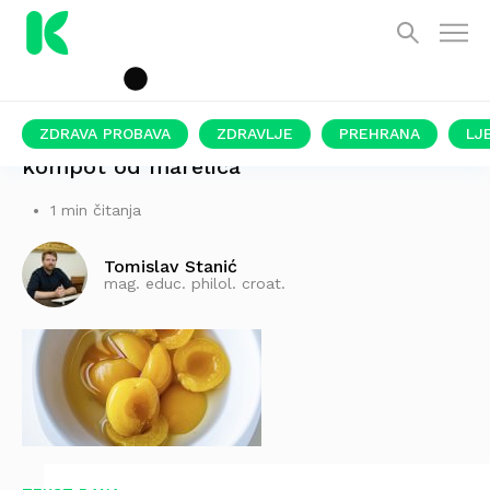
ZDRAVA PROBAVA
ZDRAVLJE
PREHRANA
LJ
kompot od marelica
1 min čitanja
Tomislav Stanić
mag. educ. philol. croat.