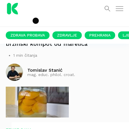
ZDRAVA PROBAVA
ZDRAVLJE
PREHRANA
LJ
brzinski kompot od marelica
1 min čitanja
Tomislav Stanić
mag. educ. philol. croat.