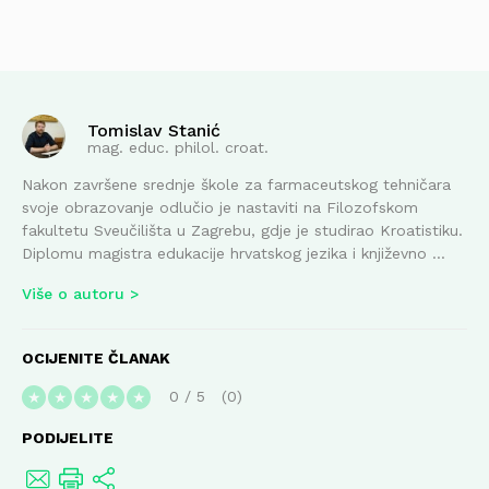
Tomislav Stanić
mag. educ. philol. croat.
Nakon završene srednje škole za farmaceutskog tehničara
svoje obrazovanje odlučio je nastaviti na Filozofskom
fakultetu Sveučilišta u Zagrebu, gdje je studirao Kroatistiku.
Diplomu magistra edukacije hrvatskog jezika i književno ...
Više o autoru
OCIJENITE ČLANAK
0
/
5
0
★
★
★
★
★
PODIJELITE