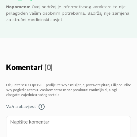
Napomena:
Ovaj sadržaj je informativnog karaktera te nije
prilagođen vašim osobnim potrebama. Sadržaj nije zamjena
za stručni medicinski savjet.
Komentari
(0)
Uključite se u raspravu – podijelite svoje mišljenje, postavite pitanja ili ponudite
svoj pogled na temu. Vaš komentar može potaknuti zanimljiv dijalog i
obogatiti zajednicu našeg portala.
Važna obavijest
!