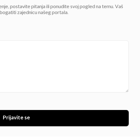
jenje, postavite pitanja ili ponudite svoj pogled na temu. Vaš
bogatiti zajednicu našeg portala.
Prijavite se