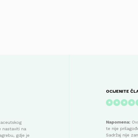
OCIJENITE ČL
★
★
★
★
Napomena:
Ova
maceutskog
te nije prilag
 nastaviti na
Sadržaj nije za
agrebu, gdje je