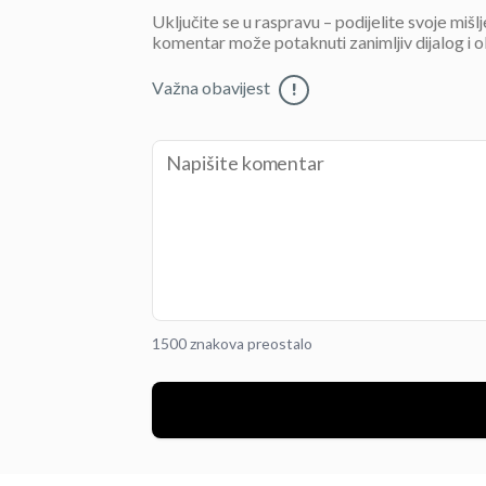
Uključite se u raspravu – podijelite svoje mišl
komentar može potaknuti zanimljiv dijalog i o
Važna obavijest
!
1500 znakova preostalo