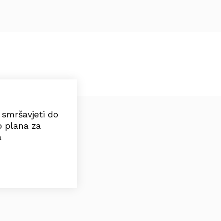
e smršavjeti do
o plana za
a