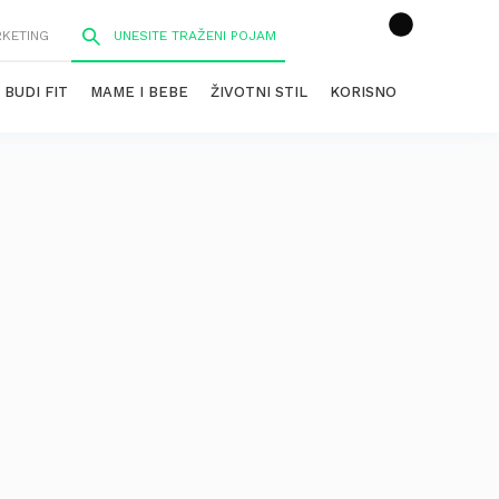
RKETING
BUDI FIT
MAME I BEBE
ŽIVOTNI STIL
KORISNO