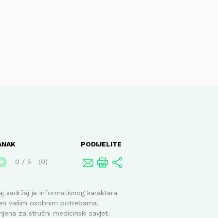
ANAK
PODIJELITE
0
/
5
0
★
j sadržaj je informativnog karaktera
ođen vašim osobnim potrebama.
mjena za stručni medicinski savjet.