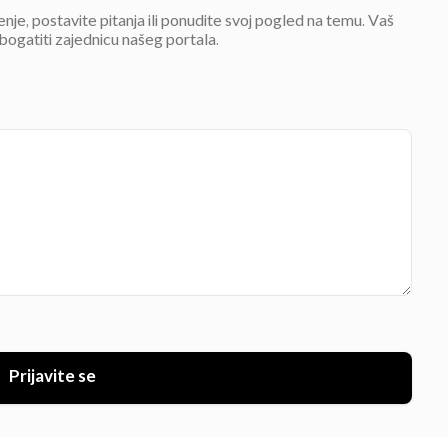
jenje, postavite pitanja ili ponudite svoj pogled na temu. Vaš
bogatiti zajednicu našeg portala.
Prijavite se