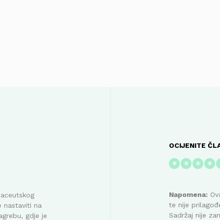
OCIJENITE ČL
★
★
★
★
Napomena:
Ova
maceutskog
te nije prilag
 nastaviti na
Sadržaj nije za
agrebu, gdje je