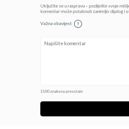
Uključite se u raspravu – podijelite svoje mišl
komentar može potaknuti zanimljiv dijalog i o
Važna obavijest
!
1500 znakova preostalo