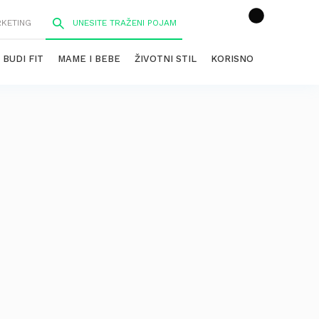
RKETING
BUDI FIT
MAME I BEBE
ŽIVOTNI STIL
KORISNO