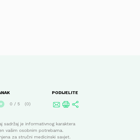
ANAK
PODIJELITE
0
/
5
0
★
j sadržaj je informativnog karaktera
ođen vašim osobnim potrebama.
mjena za stručni medicinski savjet.