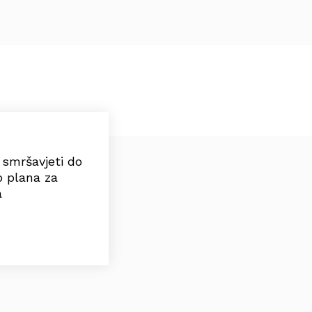
e smršavjeti do
o plana za
a