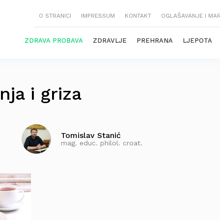
O STRANICI
IMPRESSUM
KONTAKT
OGLAŠAVANJE I MA
ZDRAVA PROBAVA
ZDRAVLJE
PREHRANA
LJEPOTA
ja i griza
Tomislav Stanić
mag. educ. philol. croat.